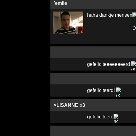
'emile
haha dankje mensen
gefeliciteeeeeeeerd
gefeliciteerd!
×LISANNE «3
gefeliciteerd