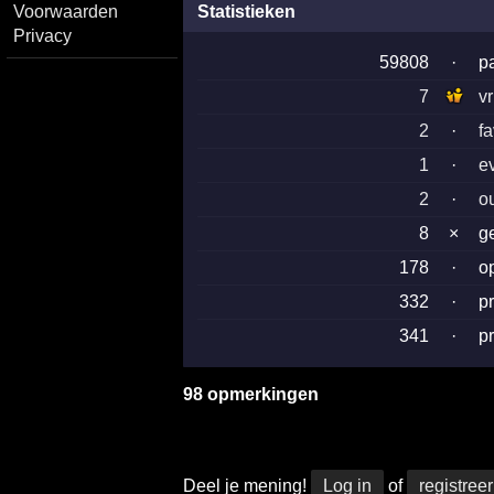
Voorwaarden
Statistieken
Privacy
59808
·
p
7
v
2
·
f
1
·
e
2
·
o
8
×
g
178
·
o
332
·
p
341
·
p
98 opmerkingen
Deel je mening!
Log in
of
registreer