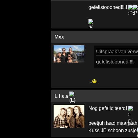
gefelistoooned!!!!!
Mxx
Uitspraak
van verwi
gefelistoooned!!!!!
...
L i s a
Nog gefeliciteerd!
beetjuh laad maarjaah
Kuss JE schoon zusje