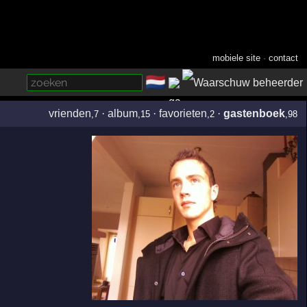
mobiele site
·
contact
🇳🇱
­
vrienden
·
album
·
favorieten
·
gastenboek
,7
,15
,2
,98