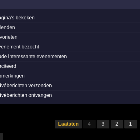
agina's bekeken
rienden
avorieten
venement bezocht
ude interessante evenementen
eciteerd
pmerkingen
rivéberichten verzonden
rivéberichten ontvangen
Laatsten
4
3
2
1