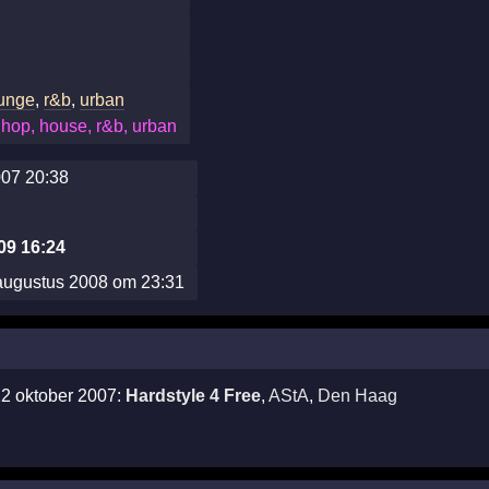
unge
,
r&b
,
urban
hop, house, r&b, urban
007 20:38
09 16:24
augustus 2008 om 23:31
12 oktober 2007:
Hardstyle 4 Free
,
AStA
,
Den Haag