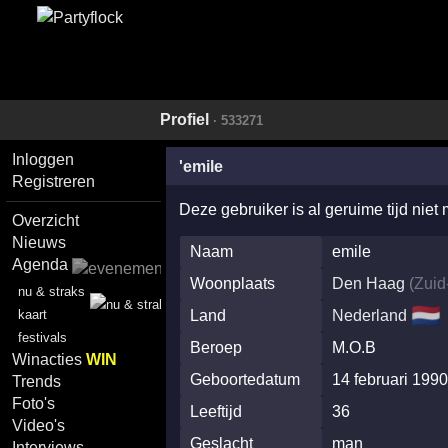
Profiel
· 533271
Inloggen
'emile
Registreren
Deze gebruiker is al geruime tijd niet
Overzicht
Nieuws
Naam
emile
Agenda
Woonplaats
Den Haag
(
Zuid
nu & straks
🇳🇱
Land
Nederland
kaart
festivals
Beroep
M.O.B
Winacties
WIN
Geboortedatum
14 februari 199
Trends
Foto's
Leeftijd
36
Video's
Geslacht
man
Interviews