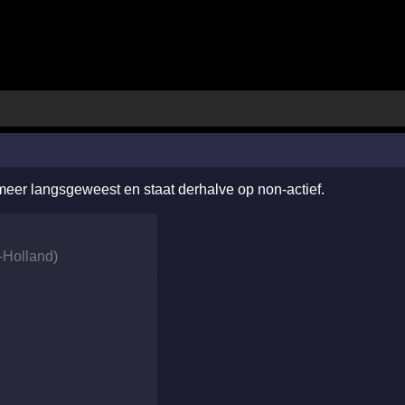
 meer langsgeweest en staat derhalve op non-actief.
-Holland
)
0