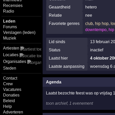
Recensies
Geaardheid
hetero
Radio
Relatie
nee
Leden
Favoriete genres
club
,
hip hop
,
lo
Forums
downtempo, hip 
Verslagen (leden)
Muziek
Lid sinds
13 februari 2
Artiesten
Status
inactief
Locaties
Laatst hier
4 oktober 20
Organisaties
Laatste aanpassing
woensdag 6 
Steden
Contact
Agenda
Crew
Vacatures
Laatst bezochte feest was op vrijdag 
Donaties
Beleid
toon archief, 1 evenement
Help
Adverteren