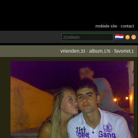
mobiele site
·
contact
🇳🇱
­
vrienden
·
album
·
favoriet
,33
,176
,1