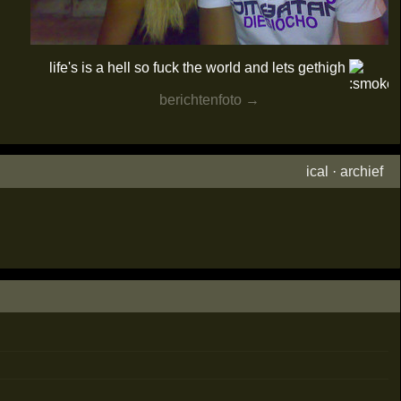
life's is a hell so fuck the world and lets gethigh
berichtenfoto →
ical
·
archief