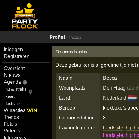
Profiel
· 531229
Inloggen
Te amo tanto
Registreren
Deze gebruiker is al geruime tijd niet
Overzicht
Nieuws
Naam
Becca
Agenda
Woonplaats
Den Haag
(
Zuid
nu & straks
🇳🇱
kaart
Land
Nederland
festivals
Beroep
kickboxe/slape
WIN
Winacties
Trends
Geboortedatum
8
Foto's
Favoriete genres
hardstyle
,
hip h
Video's
hardstyle, hip ho
Interviews