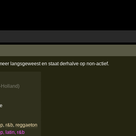
 meer langsgeweest en staat derhalve op non-actief.
-Holland
)
ee
op
,
r&b
,
reggaeton
p, latin, r&b