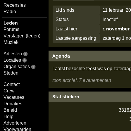
Recensies
Lid sinds
11 februari 2
Radio
Status
inactief
Leden
1 november 
Laatst hier
Forums
Verslagen (leden)
Laatste aanpassing
zaterdag 1 n
Muziek
Artiesten
Agenda
Locaties
Organisaties
Laatst bezochte feest was op zaterdag
Steden
toon archief, 7 evenementen
Contact
Crew
Statistieken
Vacatures
Donaties
Beleid
3316
Help
Adverteren
Voorwaarden