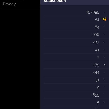
Statistieken
Privacy
157095
·
52
84
·
336
·
207
·
41
·
2
·
175
×
444
·
51
·
9
·
855
·
5
·