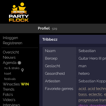
Profiel
· 529
Inloggen
Tribbezz
Registreren
Naam
Sebastian
Overzicht
Nieuws
Beroep
Guitar Hero III p
Agenda
Geslacht
man
nu & straks
Geaardheid
hetero
kaart
festivals
Artiesten
Sebastian Kopp
Winacties
WIN
Favoriete genres
acid
,
acid tech
Trends
bass
,
eclectic
,
e
Foto's
Video's
progressive tra
Interviews
disco, downtemp