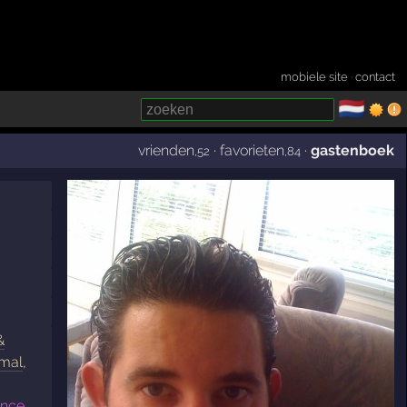
mobiele site
·
contact
🇳🇱
­
vrienden
·
favorieten
·
gastenboek
,52
,84
&
imal
,
ance