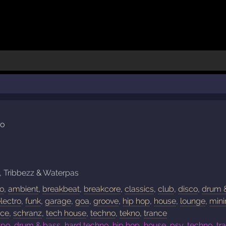
ro
,
Tribbezz
&
Waterpas
no
,
ambient
,
breakbeat
,
breakcore
,
classics
,
club
,
disco
,
drum 
lectro
,
funk
,
garage
,
goa
,
groove
,
hip hop
,
house
,
lounge
,
min
nce
,
schranz
,
tech house
,
techno
,
tekno
,
trance
o, drum & bass, hard techno, hip hop, house, psy, techno, tr