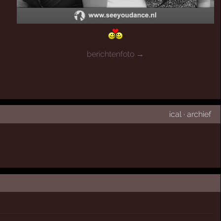
berichtenfoto →
ical
·
archief