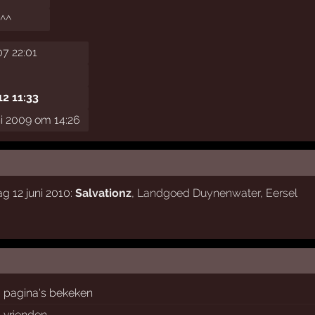
o^^
07 22:01
12 11:33
ni 2009 om 14:26
g 12 juni 2010:
Salvationz
,
Landgoed Duynenwater
,
Eersel
pagina's bekeken
vrienden