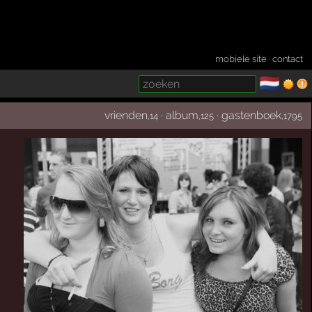
mobiele site
·
contact
🇳🇱
­
vrienden
·
album
·
gastenboek
,14
,125
,1795