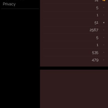
Privacy
5
·
1
·
51
×
2567
·
5
·
1
·
535
·
479
·