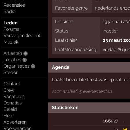
Recensies
Favoriete genre
nederlands enz
Radio
Lid sinds
13 januari 20
Leden
Forums
Status
inactief
Verslagen (leden)
Laatst hier
23 maart 20
Muziek
Laatste aanpassing
vrijdag 26 ju
Artiesten
Locaties
Organisaties
Agenda
Steden
Laatst bezochte feest was op zaterda
Contact
Crew
toon archief, 5 evenementen
Vacatures
Donaties
Statistieken
Beleid
Help
166527
·
Adverteren
Voorwaarden
14