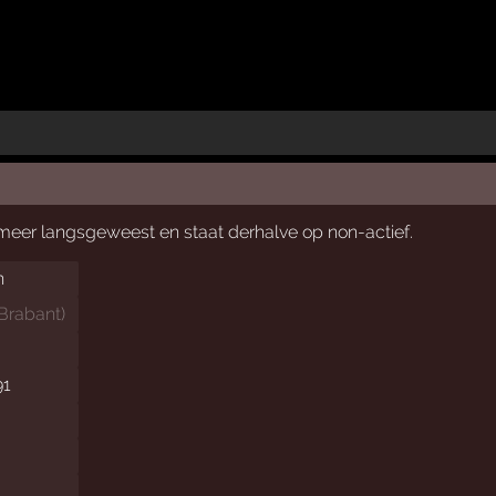
t meer langsgeweest en staat derhalve op non-actief.
n
Brabant
)
91