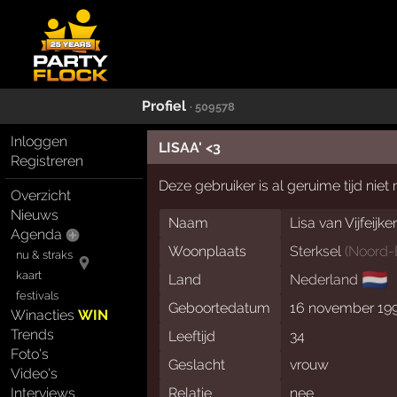
Profiel
· 509578
Inloggen
LISAA' <3
Registreren
Deze gebruiker is al geruime tijd nie
Overzicht
Nieuws
Naam
Lisa van Vijfeijke
Agenda
Woonplaats
Sterksel
(
Noord-
nu & straks
🇳🇱
kaart
Land
Nederland
festivals
Geboortedatum
16 november 19
Winacties
WIN
Trends
Leeftijd
34
Foto's
Geslacht
vrouw
Video's
Interviews
Relatie
nee