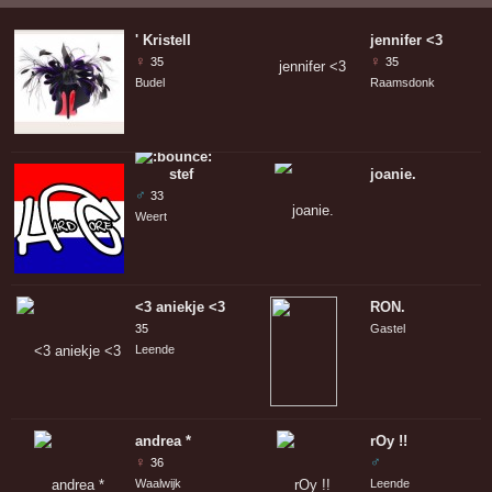
' Kristell
jennifer <3
♀
♀
35
35
Budel
Raamsdonk
stef
joanie.
♂
33
Weert
<3 aniekje <3
RON.
35
Gastel
Leende
andrea *
rOy !!
♀
♂
36
Waalwijk
Leende