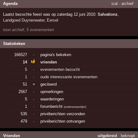
Agenda
ical
·
archief
Laatst bezochte feest was op zaterdag 12 juni 2010:
Salvationz
,
Landgoed Duynenwater
,
Eersel
toon archief, 5 evenementen
Statistieken
166527
·
pagina's bekeken
14
vrienden
5
·
evenementen bezocht
1
·
oude interessante evenementen
51
×
geciteerd
2567
·
opmerkingen
5
·
waarderingen
1
·
forumbericht
(
onderwerpenlijst
)
535
·
privéberichten verzonden
479
·
privéberichten ontvangen
Vrienden
uitgebreid
·
beknopt