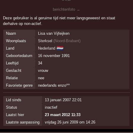
berichtenfoto →
Deze gebruiker is al geruime tijd niet meer langsgeweest en staat
derhalve op non-actief.
Naam
Lisa van Vijfeijken
Woonplaats
Sterksel
(
Noord-Brabant
)
🇳🇱
Land
Nederland
Geboortedatum
16 november 1991
Leeftijd
34
Geslacht
vrouw
Relatie
nee
Favoriete genre
nederlands enzo^^
Lid sinds
13 januari 2007 22:01
Status
inactief
Laatst hier
23 maart 2012 11:33
Laatste aanpassing
vrijdag 26 juni 2009 om 14:26