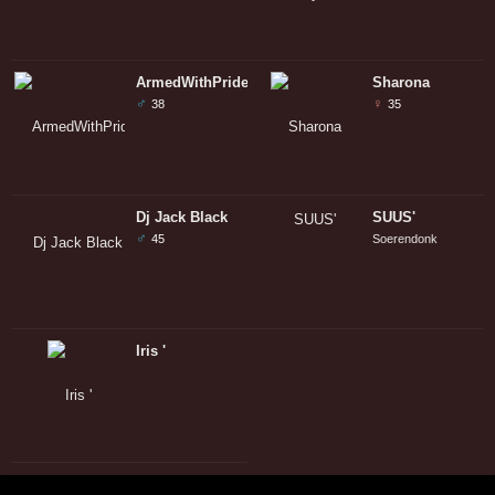
ArmedWithPride
Sharona
♂
♀
38
35
Dj Jack Black
SUUS'
♂
45
Soerendonk
Iris '