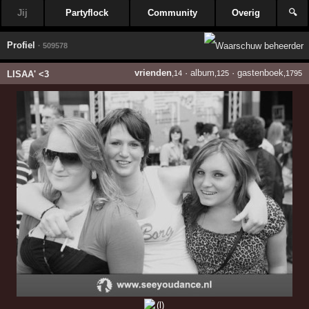
Jij
Partyflock
Community
Overig
🔍
Profiel
· 509578
vrienden
·
album
·
gastenboek
LISAA' <3
,14
,125
,1795