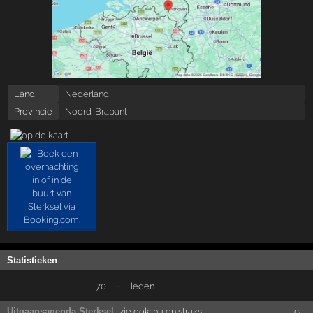
Land
Nederland
Provincie
Noord-Brabant
Statistieken
70
·
leden
Uitgaansagenda Sterksel
· zie ook:
nu en straks
ical