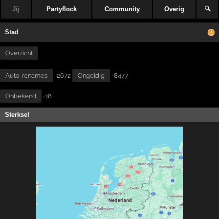
Jij
Partyflock
Community
Overig
🔍
Stad
Overzicht
Auto-renames
· 2672
Ongeldig
· 8477
Onbekend
· 18
Sterksel