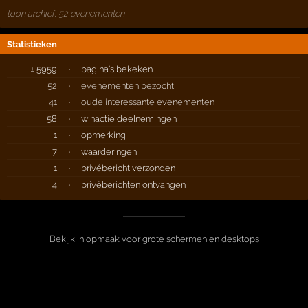
toon archief, 52 evenementen
Statistieken
± 5959
·
pagina's bekeken
52
·
evenementen bezocht
41
·
oude interessante evenementen
58
·
winactie deelnemingen
1
·
opmerking
7
·
waarderingen
1
·
privébericht verzonden
4
·
privéberichten ontvangen
Bekijk in opmaak voor grote schermen en desktops