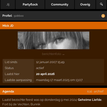
Jij
Partyflock
Community
Overig
🔍
Profiel
· 508600
Mick JD
berichtenfoto →
Lid sinds
12 januari 2007 15:49
Status
actief
Laatst hier
20 april 2026
Laatste aanpassing
maandag 17 maart 2025 om 13:07
Agenda
ical
·
archief
Laatst bezochte feest was op donderdag 9 mei 2024:
Geheime Liefde
,
Fort bij de Vechten
,
Bunnik