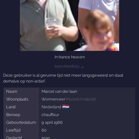
In trance heaven
berichtenfoto →
Deze gebruiker is al geruime tijd niet meer langsgeweest en staat
derhalve op non-actief.
Naam
Marcel van der laan
Woonplaats
Wormerveer
(
Noord-Holland
)
🇳🇱
Land
Nederland
Beroep
chauffeur
Geboortedatum
9 april 1966
Leeftijd
60
Geslacht
man