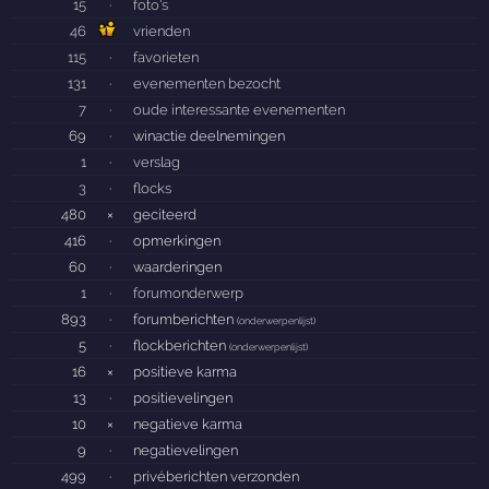
15
·
foto's
46
vrienden
115
·
favorieten
131
·
evenementen bezocht
7
·
oude interessante evenementen
69
·
winactie deelnemingen
1
·
verslag
3
·
flocks
480
×
geciteerd
416
·
opmerkingen
60
·
waarderingen
1
·
forumonderwerp
893
·
forumberichten
(
onderwerpenlijst
)
5
·
flockberichten
(
onderwerpenlijst
)
16
×
positieve karma
13
·
positievelingen
10
×
negatieve karma
9
·
negatievelingen
499
·
privéberichten verzonden