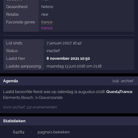
Geaardheid
hetero
Relatie
nee
Favoriete genre
trance
trance
Lid sinds
7 januari 2007 16:42
Status
inactief
Laatst hier
8 november 2021 10:50
Laatste aanpassing
maandag 13 juni 2016 om 21:18
Agenda
ical
·
archief
Laatst bezochte feest was op zaterdag 11 augustus 2018:
Quest4Trance
,
Elements Beach
,
's-Gravenzande
toon archief, 131 evenementen
Statistieken
64284
·
pagina's bekeken