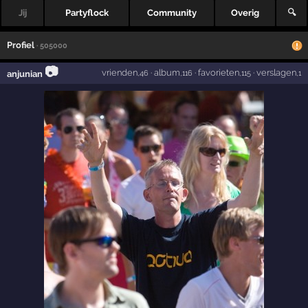
Jij
Partyflock
Community
Overig
🔍
Profiel
· 505000
📷
vrienden
·
album
·
favorieten
·
verslagen
anjunian
,46
,116
,115
,1