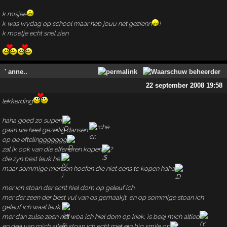
k misjee
k was vrydag op school maar heb jouu net gezienn
!
k moetje echt snel zien
' anne..
22 september 2008 19:58
lekkerding
haha goed zo superr
gaan we heel gezellig dansen
op de eftelinggggggg
zal ik ook van die elfenoren kopen
?
die zyn best leuk he
maar sommige mensen hoefen die niet eens te kopen haha
mer ich stoan der echt hiel dom op geleuf ich,
mer der zeen der best vul van os gemaakjt, en op sommige stoan ich
geleuf ich waal leuk
mer dan zulse zeen net woa ich hiel dom op kiek, is beej mich altied
en dea van mich allein stoan ich echt met ein big smile op