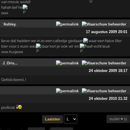
van movie world!
hahah lief he
!
xxxx
'Ashley.
17 augustus 2009 20:01
lieve dat hadden we in zo een cafeetje gedaaan
waar een halve liter
bier voor 2 euro was
daar kon je ook wii 'en
haah echt leuk
xxxx Kusjeee
J_Oris...
24 oktober 2009 18:17
Gefeliciteerd,,!
24 oktober 2010 21:32
proficiat
ouder ≡ 11
Laatsten