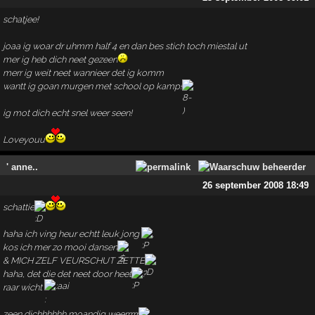
schatjee!
joaa ig woar dr uhmm half 4 en dan bes stich toch miestal ut
mer ig heb dich neet gezeen
merr ig weit neet wannieer det ig komm
wantt ig goan murgen met school op kamp!
ig mot dich echt snel weer seen!
Loveyouu
' anne..
26 september 2008 18:49
schattie
haha ich ving heur echtt leuk jong
,
kos ich mer zo mooi dansen
& MICH ZELF VEURSCHUT ZETTE
haha, det die det neet door heet
?
raar wicht
zeen dichhhhhh moandig weerrrrr