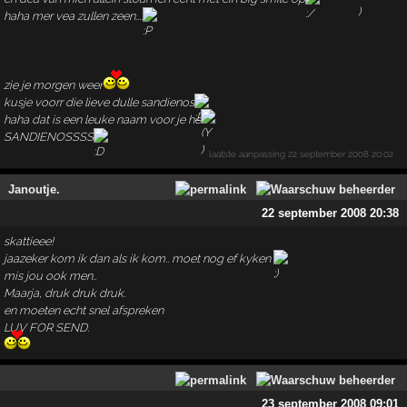
haha mer vea zullen zeen....
zie je morgen weer
kusje voorr die lieve dulle sandienos
haha dat is een leuke naam voor je he
SANDIENOSSSS
laatste aanpassing
22 september 2008 20:02
Janoutje.
22 september 2008 20:38
skattieee!
jaazeker kom ik dan als ik kom.. moet nog ef kyken
mis jou ook men..
Maarja, druk druk druk.
en moeten echt snel afspreken
LUV FOR SEND.
23 september 2008 09:01