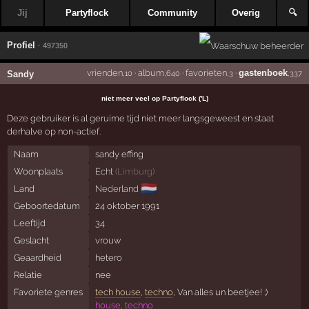
Jij
Partyflock
Community
Overig
🔍
Profiel
· 497350
vrienden
·
album
·
favorieten
·
gastenboek
Sandy
,10
,640
,3
,337
niet meer veel op Partyflock ('L)
Deze gebruiker is al geruime tijd niet meer langsgeweest en staat
derhalve op non-actief.
Naam
sandy effing
Woonplaats
Echt
(
Limburg
)
🇳🇱
Land
Nederland
Geboortedatum
24 oktober 1991
Leeftijd
34
Geslacht
vrouw
Geaardheid
hetero
Relatie
nee
Favoriete genres
tech house
,
techno
, Van alles un beetjee! ;)
house, techno