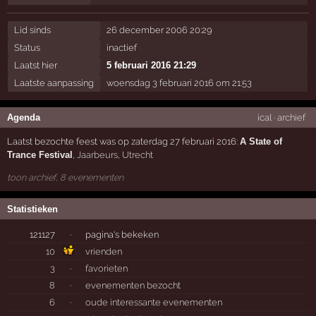
Lid sinds
26 december 2006 20:29
Status
inactief
Laatst hier
5 februari 2016 21:29
Laatste aanpassing
woensdag 3 februari 2016 om 21:53
Agenda
ical
·
archief
Laatst bezochte feest was op zaterdag 27 februari 2016:
A State of
Trance Festival
,
Jaarbeurs
,
Utrecht
toon archief, 8 evenementen
Statistieken
121127
·
pagina's bekeken
10
vrienden
3
·
favorieten
8
·
evenementen bezocht
6
·
oude interessante evenementen