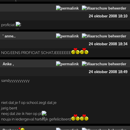
24 oktober 2008 18:10
proficiat
' anne..
24 oktober 2008 18:34
NOG EENS PROFICIAT SCHATJEEEEEEE
Anke ,
24 oktober 2008 18:49
sandyyyyyyyyyy
niet dat je f op school zegt dat je
jarig bent
neej dat zie ik hier op pf
nouja in iedergeval hartelijk gefeliciteerd