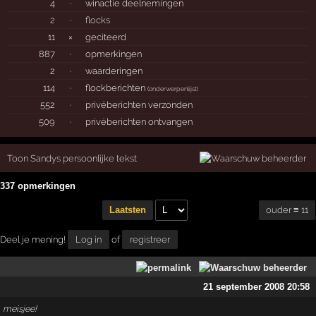
4
·
winactie deelnemingen
2
·
flocks
11
×
geciteerd
887
·
opmerkingen
2
·
waarderingen
114
·
flockberichten
(
onderwerpenlijst
)
552
·
privéberichten verzonden
509
·
privéberichten ontvangen
Toon Sandys persoonlijke tekst
337 opmerkingen
ouder ≡ 11
Laatsten
Deel je mening!
Log in
of
registreer
21 september 2008 20:58
meisjee!