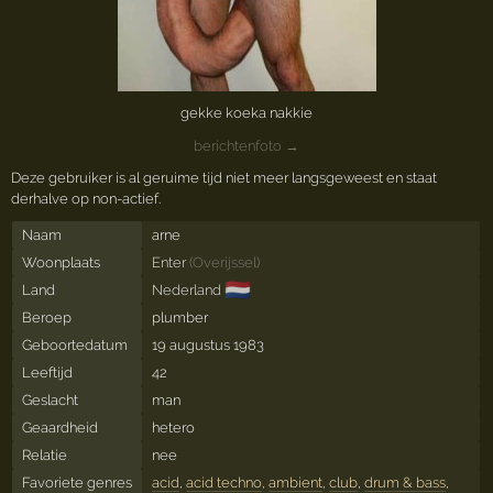
gekke koeka nakkie
berichtenfoto →
Deze gebruiker is al geruime tijd niet meer langsgeweest en staat
derhalve op non-actief.
Naam
arne
Woonplaats
Enter
(
Overijssel
)
🇳🇱
Land
Nederland
Beroep
plumber
Geboortedatum
19 augustus 1983
Leeftijd
42
Geslacht
man
Geaardheid
hetero
Relatie
nee
Favoriete genres
acid
,
acid techno
,
ambient
,
club
,
drum & bass
,