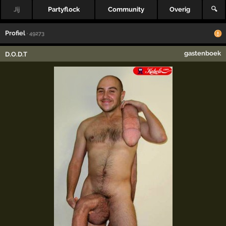
Jij
Partyflock
Community
Overig
🔍
Profiel
· 49273
gastenboek
D.O.D.T