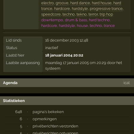
electro
,
groove
,
hard dance
,
hard house
,
hard
trance
,
hardcore
,
hardstyle
,
progressive trance
,
speedcore
,
techno
,
tekno
,
terror
,
trip hop
downtempo, drum & bass, hard techno,
hardcore, hardstyle, house, techno, trance
Lid sinds
16 december 2003 12:48
Status
inactief
Laatst hier
18 januari 2004 20:02
Laatste aanpassing
maandag 17 januari 2005 om 20:29 door het
systeem
Agenda
ical
Statistieken
648
·
pagina's bekeken
6
·
opmerkingen
5
·
privéberichten verzonden
5
·
privéberichten ontvangen