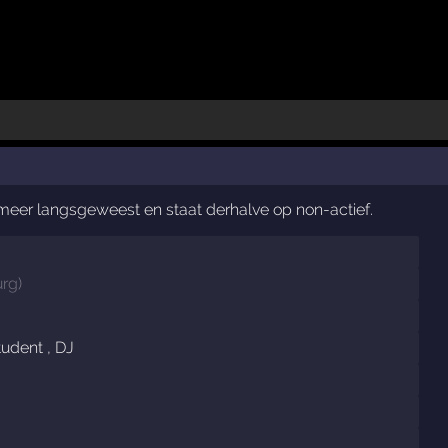
t meer langsgeweest en staat derhalve op non-actief.
urg
)
udent , DJ