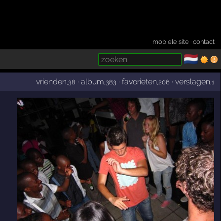
mobiele site
·
contact
🇳🇱
­
vrienden
·
album
·
favorieten
·
verslagen
,38
,383
,206
,1