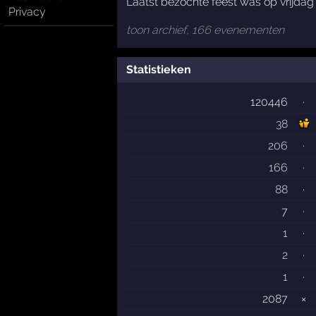
Laatst bezochte feest was op vrijdag
Privacy
toon archief, 166 evenementen
Statistieken
120446
·
38
206
·
166
·
88
·
7
·
1
·
2
·
1
·
2087
×