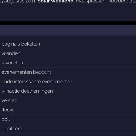
 5 augustus 2011:
Solar Weekend
,
Maasplassen: Noorderplas
pagina's bekeken
vrienden
favorieten
evenementen bezocht
oude interessante evenementen
winactie deelnemingen
verslag
flocks
poll
geciteerd