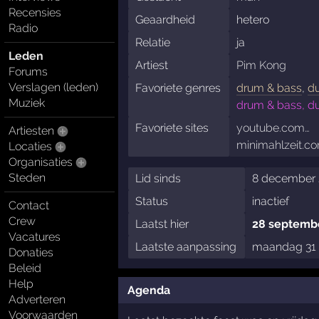
Recensies
Geaardheid
hetero
Radio
Relatie
ja
Leden
Artiest
Pim Kong
Forums
Verslagen (leden)
Favoriete genres
drum & bass
,
d
Muziek
drum & bass, du
Favoriete sites
youtube.com…
Artiesten
minimahlzeit.c
Locaties
Organisaties
Steden
Lid sinds
8 december 
Status
inactief
Contact
Crew
Laatst hier
28 septembe
Vacatures
Laatste aanpassing
maandag 31 
Donaties
Beleid
Help
Agenda
Adverteren
Voorwaarden