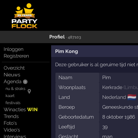
Profiel
· 487103
Inloggen
Pim Kong
Registreren
Deze gebruiker is al geruime tijd nie
Overzicht
Nieuws
Naam
Pim
Agenda
Woonplaats
Kerkrade
(
Limb
nu & straks
🇳🇱
kaart
Land
Nederland
festivals
Beroep
Geneeskunde st
Winacties
WIN
Trends
Geboortedatum
8 oktober 1986
Foto's
Leeftijd
39
Video's
Interviews
Geslacht
man