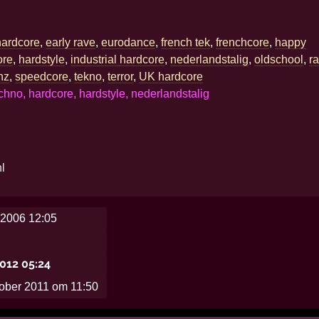
hardcore
,
early rave
,
eurodance
,
french tek
,
frenchcore
,
happy
ore
,
hardstyle
,
industrial hardcore
,
nederlandstalig
,
oldschool
,
r
nz
,
speedcore
,
tekno
,
terror
,
UK hardcore
chno, hardcore, hardstyle, nederlandstalig
l
l
2006 12:05
2012 05:24
tober 2011 om 11:50