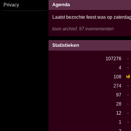
Agenda
Privacy
Laatst bezochte feest was op zaterd
toon archief, 97 evenementen
Statistieken
107276
·
4
·
108
274
·
97
·
28
·
12
·
1
·