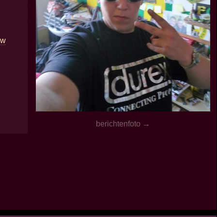
aw
berichtenfoto →