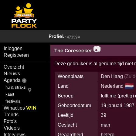
Profiel
· 473590
📷
Inloggen
The Coreseeker
Registreren
Deze gebruiker is al geruime tijd niet
Overzicht
Nieuws
Woonplaats
Den Haag
(
Zuid
Agenda
🇳🇱
Land
Nederland
nu & straks
kaart
Beroep
fulltime (prettig)
festivals
Geboortedatum
19 januari 1987
WIN
Winacties
Trends
Leeftijd
39
Foto's
Geslacht
man
Video's
Interviews
Geaardheid
hetero