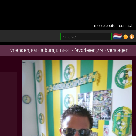
mobiele site
·
contact
🇳🇱
­
vrienden
·
album
·
favorieten
·
verslagen
,108
,1318
+28
,274
,1