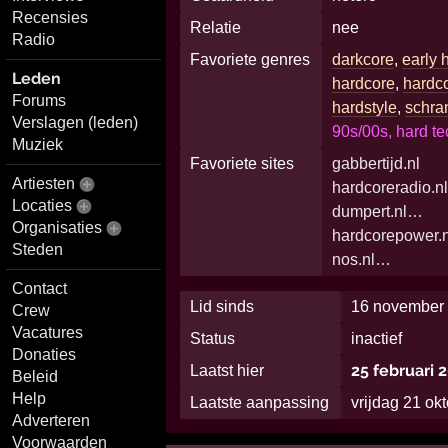
Recensies
Relatie
nee
Radio
Favoriete genres
darkcore
,
early 
Leden
hardcore
,
hardc
Forums
hardstyle
,
schra
Verslagen (leden)
90s/00s, hard te
Muziek
Favoriete sites
gabbertijd.nl
Artiesten
hardcoreradio.n
Locaties
dumpert.nl…
Organisaties
hardcorepower.n
Steden
nos.nl…
Contact
Lid sinds
16 november 
Crew
Vacatures
Status
inactief
Donaties
25 februari 
Laatst hier
Beleid
Help
Laatste aanpassing
vrijdag 21 ok
Adverteren
Voorwaarden