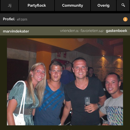
Jij
Partyflock
Community
Overig
🔍
Profiel
· 463921
vrienden
·
favorieten
·
gastenboek
marvindekater
,11
,142