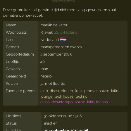
berichtenfoto →
Deze gebruiker is al geruime tijd niet meer langsgeweest en staat
derhalve op non-actief.
Naam
marvin de kater
Woonplaats
Rijswijk
(
Zuid-Holland
)
🇳🇱
Land
Nederland
Beroep
management en events
Geboortedatum
4 september 1985
Leeftijd
40
Geslacht
man
Geaardheid
hetero
Relatie
ja, met
fleurtje
Favoriete genres
club
,
disco
,
electro
,
funk
,
groove
,
house
,
latin
,
lounge
,
tech house
,
techno
disco, downtempo, house, latin, techno
Lid sinds
31 oktober 2006 15:06
Status
inactief
Laatst hier
29 september 2015 11:06