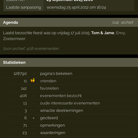
Laatste aanpassing
woensdag 25 april 2012 om 16:04
Agenda
ical
·
archief
Laatst bezochte feest was op vrijdag 17 juli 2015:
Tom & Jame
,
Envy
,
Zoetermeer
toon archief, 408 evenementen
Statistieken
128790
·
pagina's bekeken
11
vrienden
142
·
favorieten
408
·
evenementen bezocht
13
·
oude interessante evenementen
3
·
winactie deelnemingen
6
×
geciteerd
71
·
opmerkingen
23
·
waarderingen