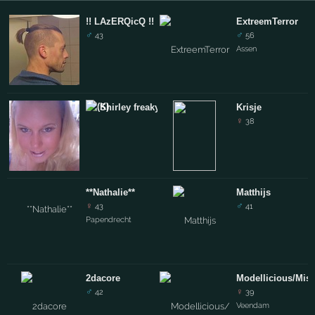
!! LAzERQicQ !!
ExtreemTerror
♂
♂
43
56
Assen
Shirley freakygirl
Krisje
♀
38
**Nathalie**
Matthijs
♀
♂
43
41
Papendrecht
2dacore
Modellicious/Miss
♂
♀
42
39
Veendam