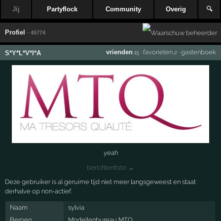
Jij
Partyflock
Community
Overig
🔍
Profiel
· 45774
vrienden
·
favorieten
·
gastenboek
S*Y*L*V*I*A
,15
,2
yeah
berichtenfoto →
Deze gebruiker is al geruime tijd niet meer langsgeweest en staat
derhalve op non-actief.
Naam
sylvia
Beroep
Modellenbureau MTQ