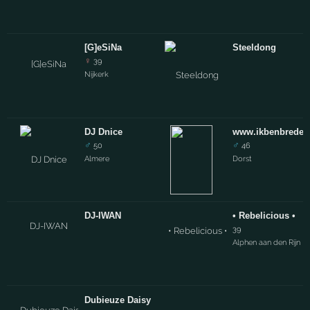
[G]eSiNa
Steeldong
♀
39
Nijkerk
DJ Dnice
www.ikbenbreder
♂
♂
50
46
Almere
Dorst
DJ-IWAN
• Rebelicious •
39
Alphen aan den Rijn
Dubieuze Daisy