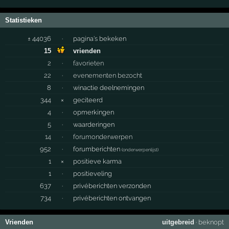
Statistieken
± 44036
·
pagina's bekeken
15
vrienden
2
·
favorieten
22
·
evenementen bezocht
8
·
winactie deelnemingen
344
×
geciteerd
4
·
opmerkingen
5
·
waarderingen
14
·
forumonderwerpen
952
·
forumberichten
(
onderwerpenlijst
)
1
×
positieve karma
1
·
positieveling
637
·
privéberichten verzonden
734
·
privéberichten ontvangen
Vrienden
uitgebreid
·
beknopt