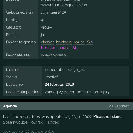
www.matresorsqualite.com
Geboortedatum
14 januari 1985
Leeftijd
41
Geslacht
vrouw
Relatie
ja
Favoriete genres
classics
,
hardcore
,
house
,
r&b
hardcore, house, r&b
Favoriete site
s-reyn.hyves.nl
Lid sinds
1 december 2003 13:20
Status
inactief
Laatst hier
24 februari 2010
Laatste aanpassing
zondag 27 december 2009 om 14:05
Agenda
ical
·
archief
Laatst bezochte feest was op zaterdag 25 juli 2009:
Pleasure Island
,
Spaarnwoude Houtrak
,
Halfweg
toon archief, 22 evenementen