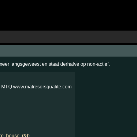
 meer langsgeweest en staat derhalve op non-actief.
 MTQ www.matresorsqualite.com
re
,
house
,
r&b