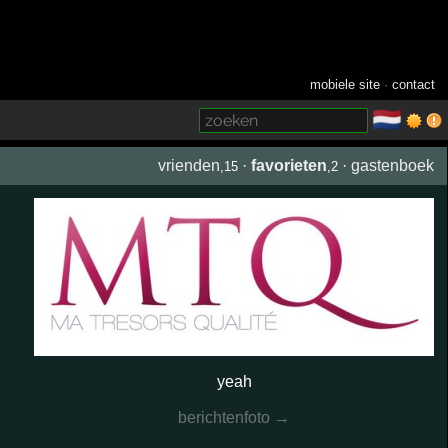
mobiele site
·
contact
🇳🇱
­
vrienden
·
favorieten
·
gastenboek
,15
,2
yeah
berichtenfoto →