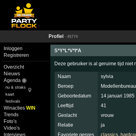
Profiel
· 45774
Inloggen
S*Y*L*V*I*A
Registreren
Deze gebruiker is al geruime tijd niet
Overzicht
Nieuws
Naam
sylvia
Agenda
Beroep
Modellenbureau
nu & straks
kaart
Geboortedatum
14 januari 1985
festivals
Leeftijd
41
Winacties
WIN
Trends
Geslacht
vrouw
Foto's
Relatie
ja
Video's
Favoriete genres
classics
,
hardco
Interviews