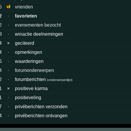
5
vrienden
2
·
favorieten
2
·
evenementen bezocht
8
·
winactie deelnemingen
4
×
geciteerd
4
·
opmerkingen
5
·
waarderingen
4
·
forumonderwerpen
2
·
forumberichten
(
onderwerpenlijst
)
1
×
positieve karma
1
·
positieveling
7
·
privéberichten verzonden
4
·
privéberichten ontvangen