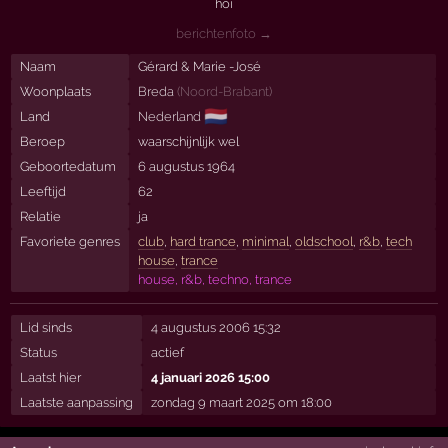
hoi
berichtenfoto →
Naam
Gérard & Marie -José
Woonplaats
Breda
(
Noord-Brabant
)
🇳🇱
Land
Nederland
Beroep
waarschijnlijk wel
Geboortedatum
6 augustus 1964
Leeftijd
62
Relatie
ja
Favoriete genres
club
,
hard trance
,
minimal
,
oldschool
,
r&b
,
tech
house
,
trance
house, r&b, techno, trance
Lid sinds
4 augustus 2006 15:32
Status
actief
Laatst hier
4 januari 2026 15:00
Laatste aanpassing
zondag 9 maart 2025 om 18:00