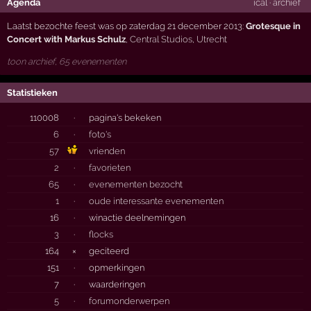
Agenda
ical
·
archief
Laatst bezochte feest was op zaterdag 21 december 2013:
Grotesque in
Concert with Markus Schulz
,
Central Studios
,
Utrecht
toon archief, 65 evenementen
Statistieken
110008
·
pagina's bekeken
6
·
foto's
57
vrienden
2
·
favorieten
65
·
evenementen bezocht
1
·
oude interessante evenementen
16
·
winactie deelnemingen
3
·
flocks
164
×
geciteerd
151
·
opmerkingen
7
·
waarderingen
5
·
forumonderwerpen