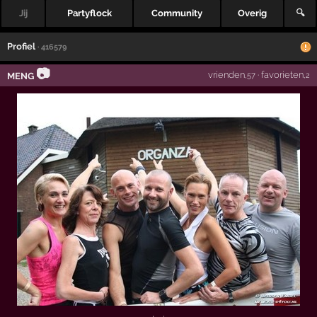
Jij
Partyflock
Community
Overig
🔍
Profiel
· 416579
📷
vrienden
·
favorieten
MENG
,57
,2