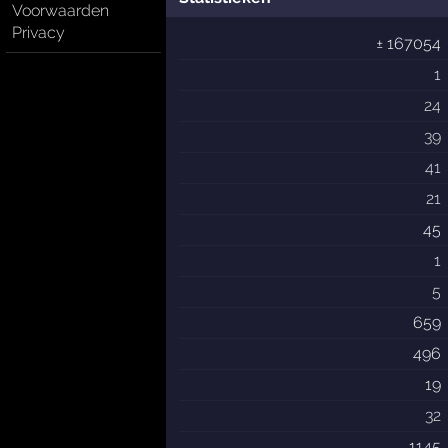
Voorwaarden
Privacy
± 167054
1
24
39
41
21
45
1
5
659
496
19
32
1145