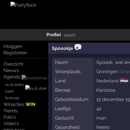
Profiel
· 414107
📷
Inloggen
Spoookje
Registreren
Naam
Spoook.. wat and
Overzicht
Nieuws
Woonplaats
Groningen
(
Gron
Agenda
🇳🇱
Land
Nederland
nu & straks
Beroep
Kansloos
kaart
festivals
Geboortedatum
15 december 1
Winacties
WIN
Leeftijd
42
Trends
Foto's
Geslacht
man
Video's
Geaardheid
hetero
Interviews