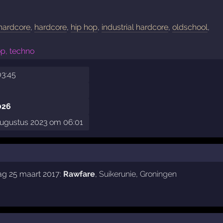
 hardcore
,
hardcore
,
hip hop
,
industrial hardcore
,
oldschool
,
op, techno
03:45
026
augustus 2023 om 06:01
ag 25 maart 2017:
Rawfare
,
Suikerunie
,
Groningen