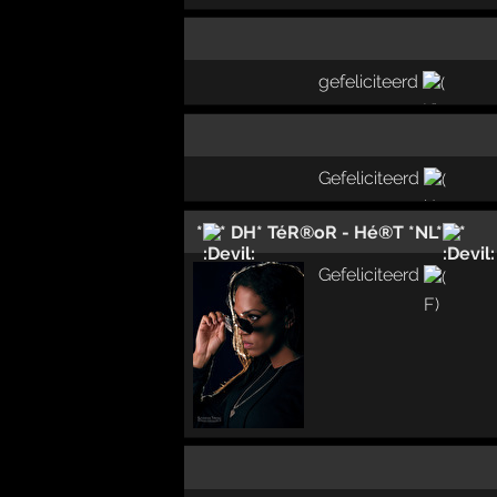
gefeliciteerd
Gefeliciteerd
*
* DH* TéR®oR - Hé®T *NL*
*
Gefeliciteerd