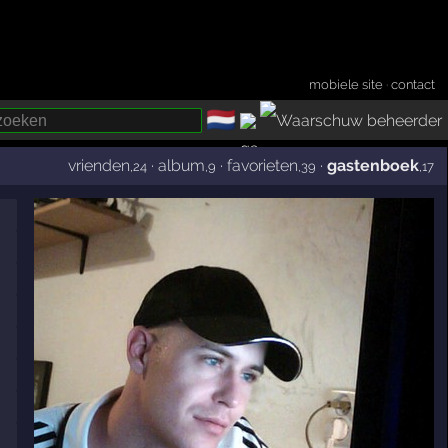
mobiele site
·
contact
🇳🇱
­
vrienden
·
album
·
favorieten
·
gastenboek
,24
,9
,39
,17