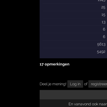
25
15
13
6
6
5613
5492
17 opmerkingen
Deel je mening!
Log in
of
registree
En vanavond ook naar