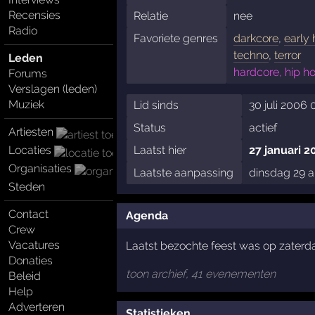
Recensies
Relatie
nee
Radio
Favoriete genres
darkcore
,
early
techno
,
terror
Leden
hardcore, hip h
Forums
Verslagen (leden)
Muziek
Lid sinds
30 juli 2006 
Status
actief
Artiesten
Locaties
Laatst hier
27 januari 2
Organisaties
Laatste aanpassing
dinsdag 29 
Steden
Contact
Agenda
Crew
Vacatures
Laatst bezochte feest was op zaterd
Donaties
toon archief, 41 evenementen
Beleid
Help
Adverteren
Statistieken