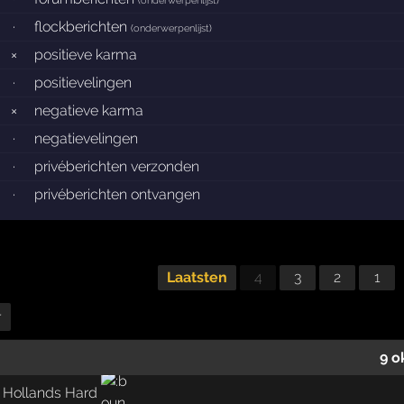
(
onderwerpenlijst
)
·
flockberichten
(
onderwerpenlijst
)
×
positieve karma
·
positievelingen
×
negatieve karma
·
negatievelingen
·
privéberichten verzonden
·
privéberichten ontvangen
Laatsten
4
3
2
1
r
9 o
 Hollands Hard