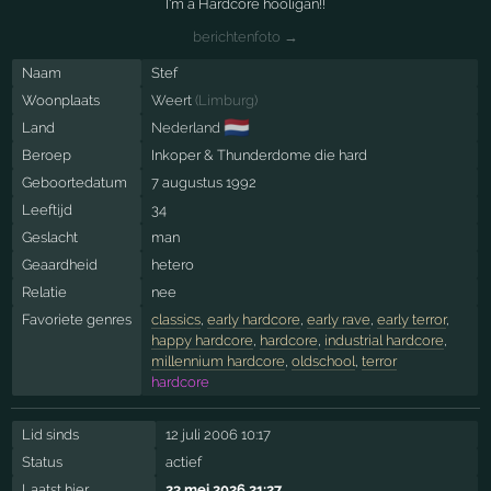
I'm a Hardcore hooligan!!
berichtenfoto →
Naam
Stef
Woonplaats
Weert
(
Limburg
)
🇳🇱
Land
Nederland
Beroep
Inkoper & Thunderdome die hard
Geboortedatum
7 augustus 1992
Leeftijd
34
Geslacht
man
Geaardheid
hetero
Relatie
nee
Favoriete genres
classics
,
early hardcore
,
early rave
,
early terror
,
happy hardcore
,
hardcore
,
industrial hardcore
,
millennium hardcore
,
oldschool
,
terror
hardcore
Lid sinds
12 juli 2006 10:17
Status
actief
Laatst hier
23 mei 2026 21:27