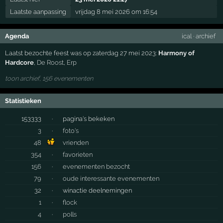
Laatste aanpassing
vrijdag 8 mei 2026 om 16:54
Agenda
ical
·
archief
Laatst bezochte feest was op zaterdag 27 mei 2023:
Harmony of
Hardcore
,
De Roost
,
Erp
toon archief, 156 evenementen
Statistieken
153333
·
pagina's bekeken
3
·
foto's
48
vrienden
354
·
favorieten
156
·
evenementen bezocht
79
·
oude interessante evenementen
32
·
winactie deelnemingen
1
·
flock
4
·
polls