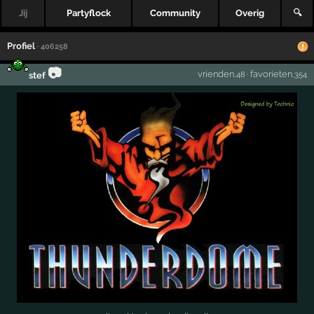
Jij
Partyflock
Community
Overig
🔍
Profiel
· 406258
📷
vrienden
·
favorieten
stef
,48
,354