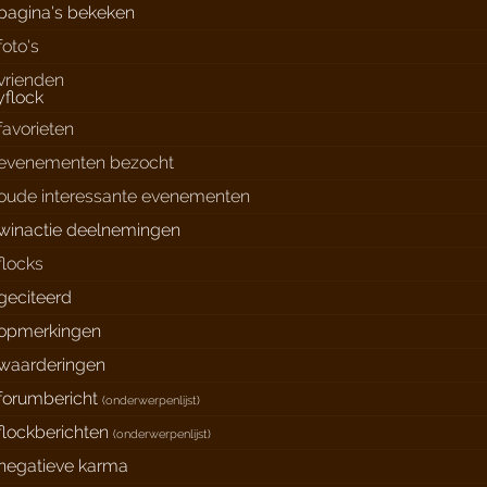
pagina's bekeken
foto's
vrienden
favorieten
evenementen bezocht
oude interessante evenementen
winactie deelnemingen
flocks
geciteerd
opmerkingen
waarderingen
forumbericht
(
onderwerpenlijst
)
flockberichten
(
onderwerpenlijst
)
negatieve karma