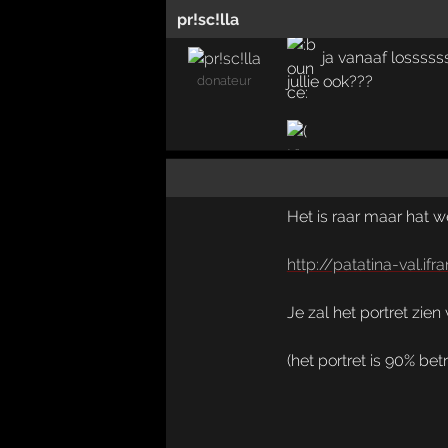
pr!sc!lla
ja vanaaf losssss
jullie ook???
donateur
Het is raar maar hat we
http://patatina-val.if
Je zal het portret zien
(het portret is 90% be