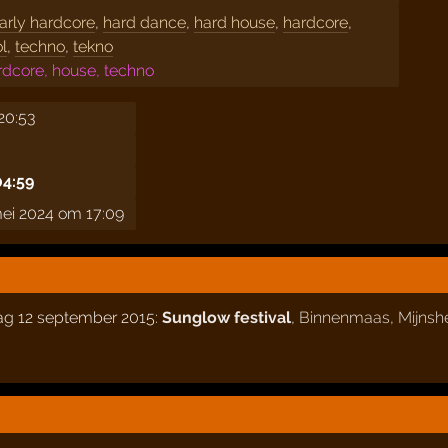
arly hardcore
,
hard dance
,
hard house
,
hardcore
,
l
,
techno
,
tekno
rdcore, house, techno
20:53
04:59
ei 2024 om 17:09
dag 12 september 2015:
Sunglow festival
,
Binnenmaas
,
Mijnsh