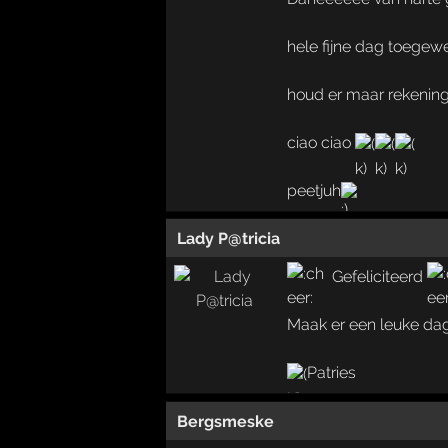
hele fijne dag toege
houd er maar rekenin
ciao ciao
peetjuh
Lady P@tricia
Gefeliciteerd
Maak er een leuke dag 
Patries
Bergsmeske