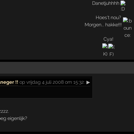
Danetjuhhhh
Hoes't nou?
Morgen... hakke!!!
Cya!
aneger !!
op vrijdag 4 juli 2008 om 15:32:
▶
zzz.
eg eigenlijk?