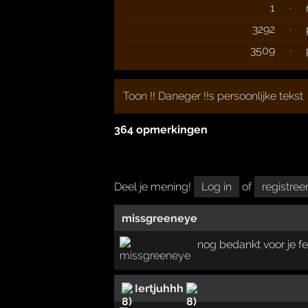
1
·
3292
·
3509
·
Toon !! Daneger !!s persoonlijke tekst
364 opmerkingen
Deel je mening!
Log in
of
registree
missgreeneye
nog bedankt voor je fel
Iertjuhhh