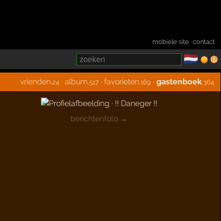
mobiele site
·
contact
🇳🇱
­
vrienden
·
album
·
favorieten
·
gastenboek
,24
,517
,169
,364
berichtenfoto →