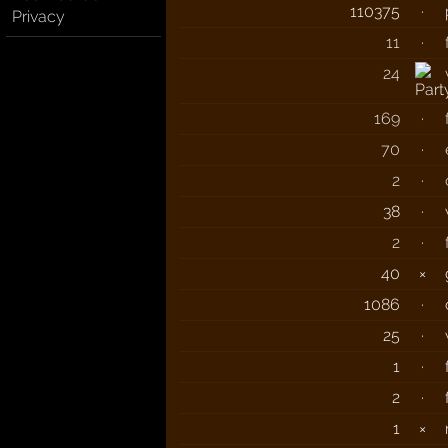
110375
·
Privacy
11
·
24
169
·
70
·
2
·
38
·
2
·
40
×
1086
·
25
·
1
·
2
·
1
×