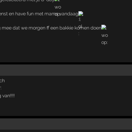
wenst en have fun met mams vandaag
g mee dat we morgen ff een bakkie komen doen
van!!!!