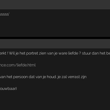
sssss'
rkt ! Wil je het portret zien van je ware liefde ? stuur dan het 
rance.com/liefde.html
 van het persoon dat van je houd. je zal verrast zijn
trouwbaar)