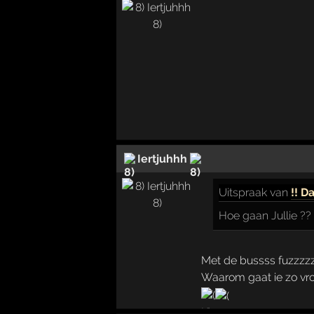
Iertjuhhh
Uitspraak
van
!! D
Hoe gaan Jullie ??
Met de bussss fuzzzzz
Waarom gaat ie zo vro