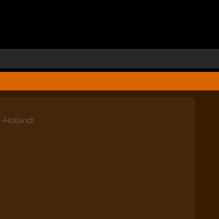
d-Holland
)