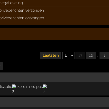
negatieveling
privéberichten verzonden
privéberichten ontvangen
Laatsten
13
12
…
1
r
icitatie
ik zie m nu pas