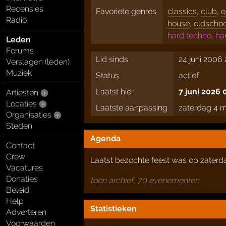
Recensies
Favoriete genres
classics
,
club
,
e
Radio
house
,
oldschoo
hard techno, ha
Leden
Forums
Lid sinds
24 juni 2006 
Verslagen (leden)
Muziek
Status
actief
Laatst hier
7 juni 2026 
Artiesten
Locaties
Laatste aanpassing
zaterdag 4 m
Organisaties
Steden
Agenda
Contact
Crew
Laatst bezochte feest was op zater
Vacatures
Donaties
toon archief, 70 evenementen
Beleid
Help
Statistieken
Adverteren
Voorwaarden