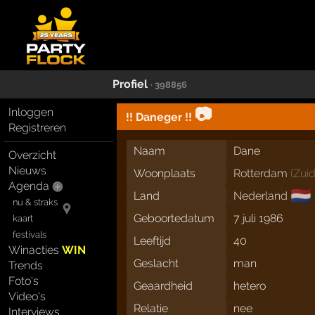
Profiel
· 398856
📷
Inloggen
!! Daneger !!
Registreren
Naam
Dane
Overzicht
Nieuws
Woonplaats
Rotterdam
(
Zui
Agenda
🇳🇱
Land
Nederland
nu & straks
Geboortedatum
7 juli 1986
kaart
festivals
Leeftijd
40
Winacties
WIN
Geslacht
man
Trends
Foto's
Geaardheid
hetero
Video's
Relatie
nee
Interviews