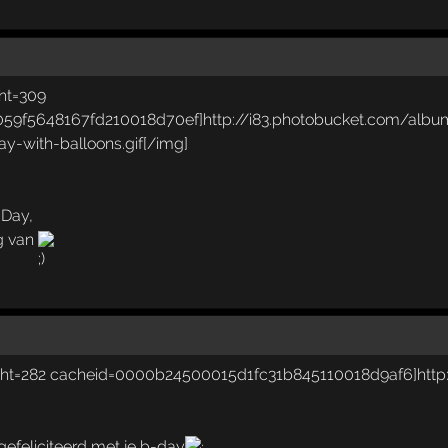
-Day,
g van
efeliciteerd met je b-day