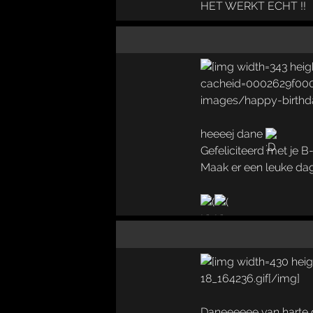
HET WERKT ECHT !!
heeeej dane
Gefeliciteerd met je B
Maak er een leuke da
Daneeeeee van harte g