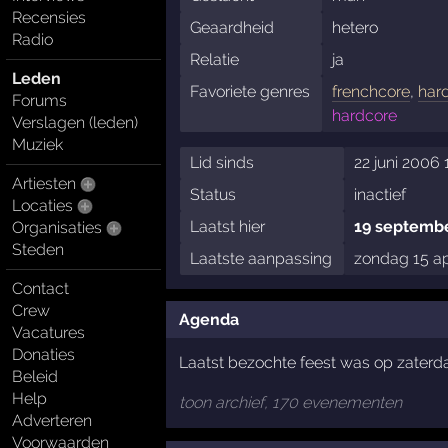
Recensies
Geaardheid
hetero
Radio
Relatie
ja
Leden
Favoriete genres
frenchcore
,
har
Forums
hardcore
Verslagen (leden)
Muziek
Lid sinds
22 juni 2006 
Artiesten
Status
inactief
Locaties
Laatst hier
19 septembe
Organisaties
Steden
Laatste aanpassing
zondag 15 ap
Contact
Crew
Agenda
Vacatures
Donaties
Laatst bezochte feest was op zaterda
Beleid
Help
toon archief, 170 evenementen
Adverteren
Voorwaarden