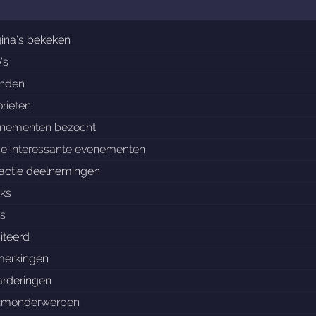
ina's bekeken
's
enden
orieten
nementen bezocht
e interessante evenementen
actie deelnemingen
cks
ls
iteerd
erkingen
rderingen
umonderwerpen