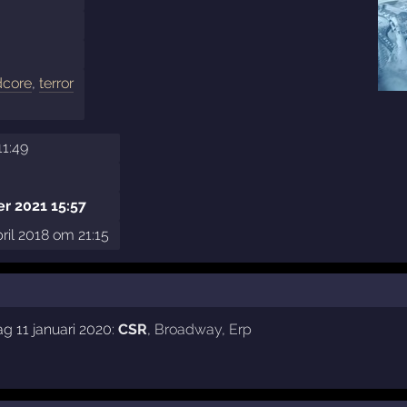
dcore
,
terror
11:49
r 2021 15:57
ril 2018 om 21:15
g 11 januari 2020:
CSR
,
Broadway
,
Erp