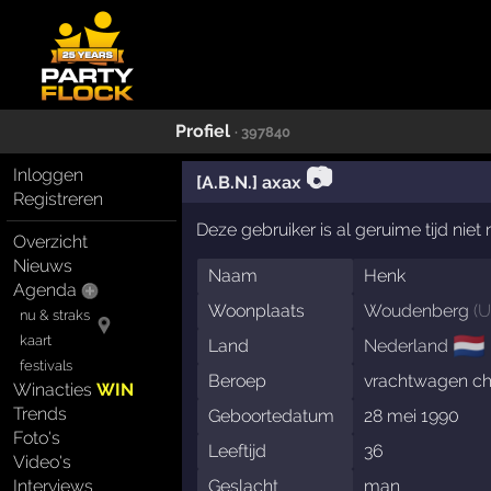
Profiel
· 397840
📷
Inloggen
[A.B.N.] axax
Registreren
Deze gebruiker is al geruime tijd nie
Overzicht
Nieuws
Naam
Henk
Agenda
Woonplaats
Woudenberg
(
U
nu & straks
🇳🇱
kaart
Land
Nederland
festivals
Beroep
vrachtwagen ch
Winacties
WIN
Trends
Geboortedatum
28 mei 1990
Foto's
Leeftijd
36
Video's
Interviews
Geslacht
man