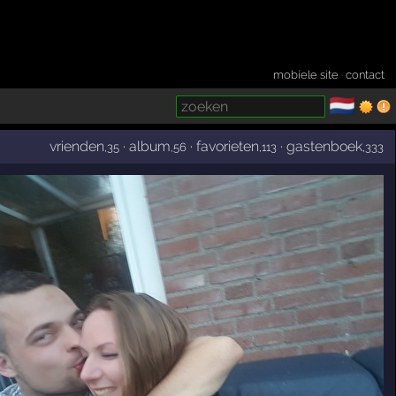
mobiele site
·
contact
🇳🇱
­
vrienden
·
album
·
favorieten
·
gastenboek
,35
,56
,113
,333