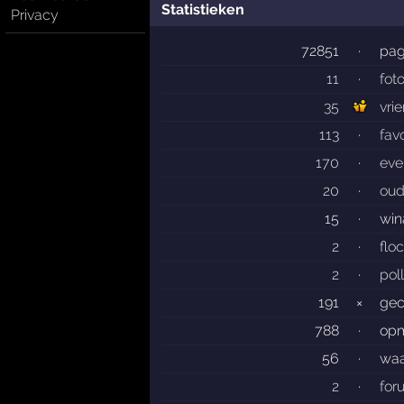
Statistieken
Privacy
72851
·
pag
11
·
foto
35
vri
113
·
fav
170
·
eve
20
·
oud
15
·
win
2
·
flo
2
·
pol
191
×
gec
788
·
opm
56
·
waa
2
·
for