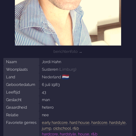
berichtenfoto →
Naam
Jordi Hahn
Woonplaats
Susteren
(
Limburg
)
🇳🇱
Land
Nederland
Geboortedatum
6 juli 1983
Leeftijd
43
Geslacht
man
Geaardheid
hetero
Relatie
nee
Favoriete genres
early hardcore
,
hard house
,
hardcore
,
hardstyle
,
jump
,
oldschool
,
r&b
hardcore, hardstyle, house, r&b