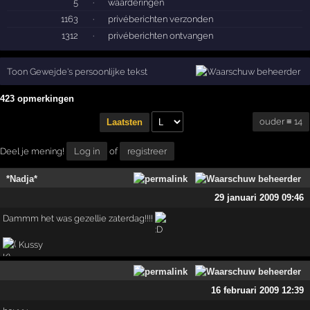
5
·
waarderingen
1163
·
privéberichten verzonden
1312
·
privéberichten ontvangen
Toon Gewejde's persoonlijke tekst
423 opmerkingen
ouder ≡ 14
Laatsten
Deel je mening!
Log in
of
registreer
*Nadja*
29 januari 2009 09:46
Dammm het was gezellie zaterdag!!!!
Kussy
16 februari 2009 12:39