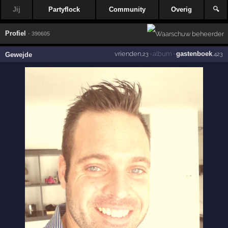
Jij
Partyflock
Community
Overig
🔍
Profiel
· 390605
vrienden
·
album
·
gastenboek
Gewejde
,23
,423