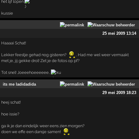
het lijf lopen
kussie
25 mei 2009 13:14
Haaaai Schat!
Lekker feestje gehad nog gisteren?
.. Had me wel weer vermaakt
met je, jij gekke drol! Zet je de fotos op pf?
Tot snel! Joeeehoeeeeee..
its me ladidadida
29 mei 2009 18:23
heej schat!
hoe issie?
ga ik je dan eindelijk weer eens zien morgen?
doen we effe een dansje samen!