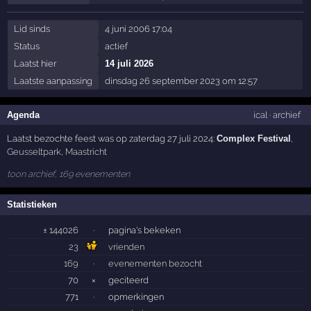
Lid sinds
4 juni 2006 17:04
Status
actief
Laatst hier
14 juli 2026
Laatste aanpassing
dinsdag 26 september 2023 om 12:57
Agenda
ical
·
archief
Laatst bezochte feest was op zaterdag 27 juli 2024:
Complex Festival
,
Geusseltpark
,
Maastricht
toon archief, 169 evenementen
Statistieken
± 144026
·
pagina's bekeken
23
vrienden
169
·
evenementen bezocht
70
×
geciteerd
771
·
opmerkingen