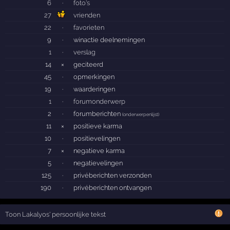
6
·
foto's
27
vrienden
22
·
favorieten
9
·
winactie deelnemingen
1
·
verslag
14
×
geciteerd
45
·
opmerkingen
19
·
waarderingen
1
·
forumonderwerp
2
·
forumberichten
(
onderwerpenlijst
)
11
×
positieve karma
10
·
positievelingen
7
×
negatieve karma
5
·
negatievelingen
125
·
privéberichten verzonden
190
·
privéberichten ontvangen
Toon Lakalyos' persoonlijke tekst