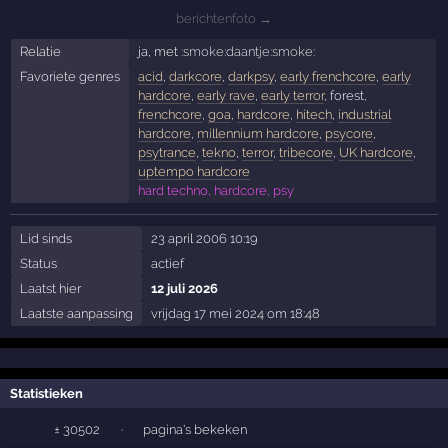
berichtenfoto →
Relatie
ja, met
:smoke:daantje:smoke:
Favoriete genres
acid
,
darkcore
,
darkpsy
,
early frenchcore
,
early
hardcore
,
early rave
,
early terror
, forest,
frenchcore
,
goa
,
hardcore
,
hitech
,
industrial
hardcore
,
millennium hardcore
,
psycore
,
psytrance
,
tekno
,
terror
,
tribecore
,
UK hardcore
,
uptempo hardcore
hard techno, hardcore, psy
Lid sinds
23 april 2006 10:19
Status
actief
Laatst hier
12 juli 2026
Laatste aanpassing
vrijdag 17 mei 2024 om 18:48
Statistieken
± 30502
·
pagina's bekeken