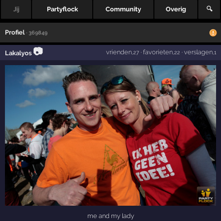
Jij
Partyflock
Community
Overig
🔍
Profiel
· 369849
📷
vrienden
·
favorieten
·
verslagen
Lakalyos
,27
,22
,1
me and my lady