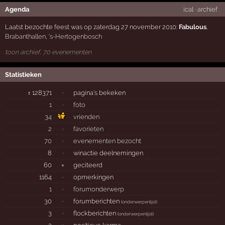
Agenda
ical
·
archief
Laatst bezochte feest was op zaterdag 27 november 2010:
Fabulous
,
Brabanthallen
,
's-Hertogenbosch
toon archief, 70 evenementen
Statistieken
± 128371
·
pagina's bekeken
1
·
foto
34
vrienden
2
·
favorieten
70
·
evenementen bezocht
8
·
winactie deelnemingen
60
×
geciteerd
1164
·
opmerkingen
1
·
forumonderwerp
30
·
forumberichten
(
onderwerpenlijst
)
3
·
flockberichten
(
onderwerpenlijst
)