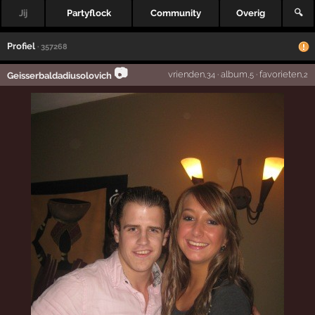
Jij
Partyflock
Community
Overig
🔍
Profiel
· 357268
📷
vrienden
·
album
·
favorieten
Geisserbaldadiusolovich
,34
,5
,2