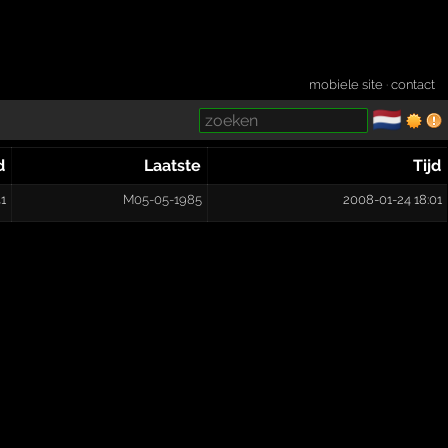
mobiele site
·
contact
🇳🇱
­
d
Laatste
Tijd
41
M05-05-1985
2008-01-24 18:01