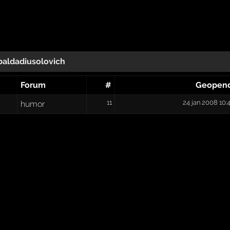
baldadiusolovich
Forum
#
Geopen
11
24 jan 2008 10:
humor