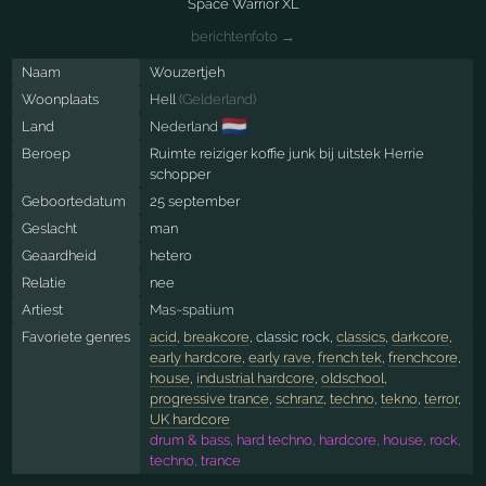
Space Warrior XL
berichtenfoto →
Naam
Wouzertjeh
Woonplaats
Hell
(
Gelderland
)
🇳🇱
Land
Nederland
Beroep
Ruimte reiziger koffie junk bij uitstek Herrie
schopper
Geboortedatum
25 september
Geslacht
man
Geaardheid
hetero
Relatie
nee
Artiest
Mas~spatium
Favoriete genres
acid
,
breakcore
, classic rock,
classics
,
darkcore
,
early hardcore
,
early rave
,
french tek
,
frenchcore
,
house
,
industrial hardcore
,
oldschool
,
progressive trance
,
schranz
,
techno
,
tekno
,
terror
,
UK hardcore
drum & bass, hard techno, hardcore, house, rock,
techno, trance