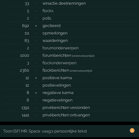
33
·
winactie deelnemingen
5
·
flocks
2
·
polls
692
×
geciteerd
111
·
opmerkingen
83
·
waarderingen
2
·
forumonderwerpen
1000
·
forumberichten
(
onderwerpenlijst
)
3
·
flockonderwerpen
2360
·
flockberichten
(
onderwerpenlijst
)
12
×
positieve karma
12
·
positievelingen
8
×
negatieve karma
6
·
negatievelingen
1391
·
privéberichten verzonden
1441
·
privéberichten ontvangen
Toon [SF] MR. Space :vaag:s persoonlijke tekst