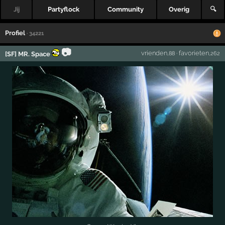
Jij
Partyflock
Community
Overig
🔍
Profiel
· 34221
📷
vrienden
·
favorieten
[SF] MR. Space
,88
,262