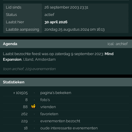
Lid sinds
26 september 2003 23:31
Status
actief
Laatst hier
30 april 2026
Laatste aanpassing
zondag 25 augustus 2024 om 16:13
Agenda
ical
·
archief
Laatst bezochte feest was op zaterdag 9 september 2023:
Mind
Expansion
,
IJland
,
Amsterdam
toon archief, 229 evenementen
Statistieken
± 101505
·
pagina's bekeken
8
·
foto's
88
vrienden
262
·
favorieten
229
·
evenementen bezocht
18
·
oude interessante evenementen