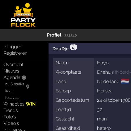
Profiel
· 332540
📷
Inloggen
DeuDje
Registreren
Naam
Hayo
Overzicht
Nieuws
Woonplaats
Driehuis
(
Noord-
Agenda
🇳🇱
Land
Nederland
nu & straks
Beroep
Horeca
kaart
festivals
Geboortedatum
24 oktober 1988
Winacties
WIN
Leeftijd
37
Trends
Foto's
Geslacht
man
Video's
Geaardheid
hetero
Interviews