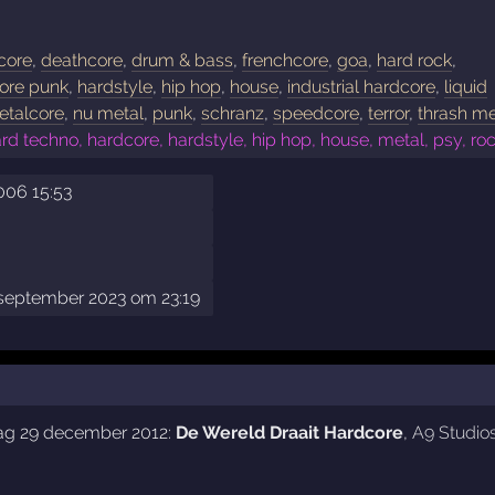
core
,
deathcore
,
drum & bass
,
frenchcore
,
goa
,
hard rock
,
ore punk
,
hardstyle
,
hip hop
,
house
,
industrial hardcore
,
liquid
etalcore
,
nu metal
,
punk
,
schranz
,
speedcore
,
terror
,
thrash me
rd techno, hardcore, hardstyle, hip hop, house, metal, psy, ro
2006 15:53
 september 2023 om 23:19
dag 29 december 2012:
De Wereld Draait Hardcore
,
A9 Studio