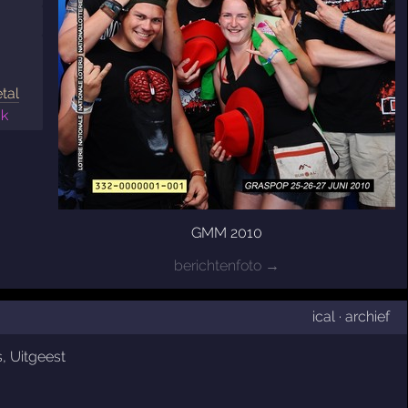
tal
ck
GMM 2010
berichtenfoto →
ical
·
archief
s
,
Uitgeest