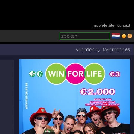
mobiele site
·
contact
🇳🇱
­
vrienden
·
favorieten
,25
,66