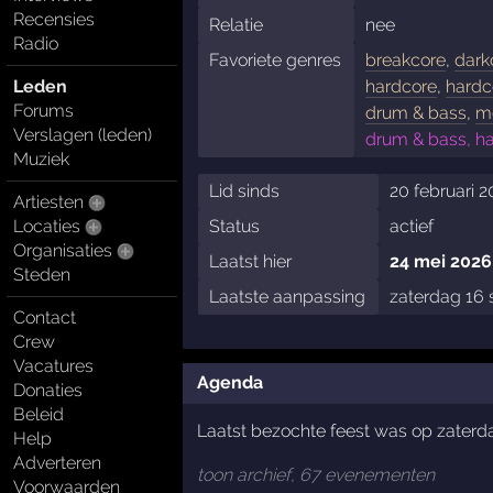
Recensies
Relatie
nee
Radio
Favoriete genres
breakcore
,
dark
Leden
hardcore
,
hardc
Forums
drum & bass
,
m
Verslagen (leden)
drum & bass, ha
Muziek
Lid sinds
20 februari 
Artiesten
Locaties
Status
actief
Organisaties
Laatst hier
24 mei 2026
Steden
Laatste aanpassing
zaterdag 16
Contact
Crew
Vacatures
Agenda
Donaties
Beleid
Laatst bezochte feest was op zater
Help
Adverteren
toon archief, 67 evenementen
Voorwaarden