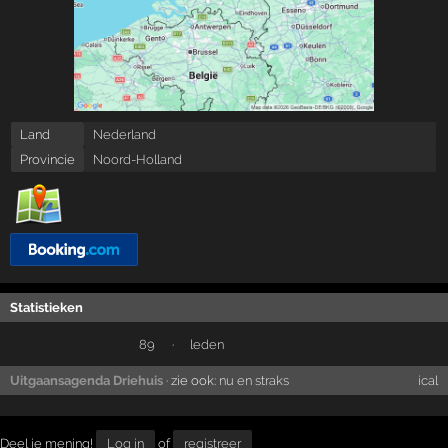
Land
Nederland
Provincie
Noord-Holland
Statistieken
89
·
leden
Uitgaansagenda Driehuis
· zie ook:
nu en straks
ical
Deel je mening!
Log in
of
registreer