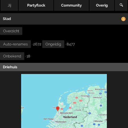
Jij
Partyflock
Community
Overig
🔍
Stad
Overzicht
Auto-renames
· 2672
Ongeldig
· 8477
Onbekend
· 18
Driehuis