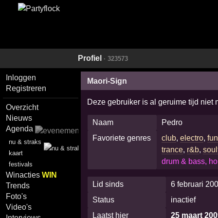
Profiel
· 323573
Inloggen
Maori-Sign
Registreren
Deze gebruiker is al geruime tijd niet
Overzicht
Nieuws
Naam
Pedro
Agenda
Favoriete genres
club
,
electro
,
fu
nu & straks
trance
,
r&b
,
soul
kaart
drum & bass, ho
festivals
Winacties
WIN
Lid sinds
6 februari 20
Trends
Foto's
Status
inactief
Video's
Laatst hier
25 maart 200
Interviews