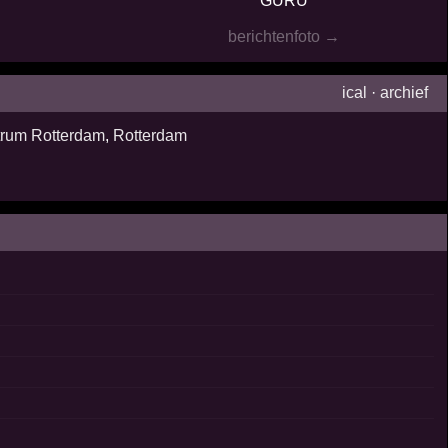
GURU
berichtenfoto →
ical
·
archief
rum Rotterdam
,
Rotterdam