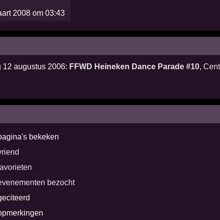
aart 2008 om 03:43
g 12 augustus 2006:
FFWD Heineken Dance Parade #10
,
Cent
pagina's bekeken
vriend
favorieten
evenementen bezocht
geciteerd
opmerkingen