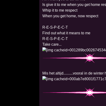
Is give it to me when you get home re
Whip it to me respect
When you get home, now respect
R-E-S-P-E-C-T
Find out what it means to me
R-E-S-P-E-C-T
Take care...
Mis het altijd..........vooral in de winte