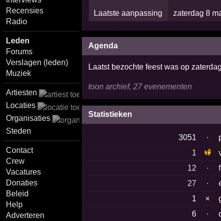
Recensies
Laatste aanpassing
zaterdag 8 m
Radio
Leden
Agenda
Forums
Verslagen (leden)
Laatst bezochte feest was op zaterda
Muziek
toon archief, 27 evenementen
Artiesten
Locaties
Statistieken
Organisaties
Steden
3051
·
Contact
1
Crew
12
·
Vacatures
Donaties
27
·
Beleid
1
×
Help
6
·
Adverteren