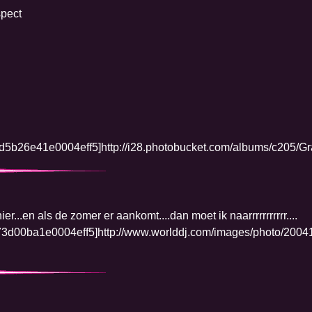
spect
r hier...en als de zomer er aankomt....dan moet ik naarrrrrrrrrrr....