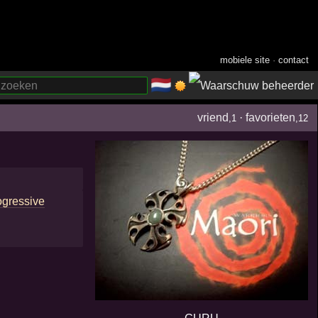
mobiele site
·
contact
🇳🇱
­
vriend
·
favorieten
,1
,12
ogressive