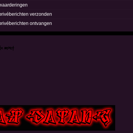
waarderingen
privéberichten verzonden
privéberichten ontvangen