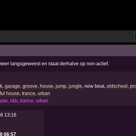
 meer langsgeweest en staat derhalve op non-actief.
nk
,
garage
,
groove
,
house
,
jump
,
jungle
, new beat,
oldschool
,
pr
ful house
,
trance
,
urban
use, r&b, trance, urban
06 13:16
9 06:57