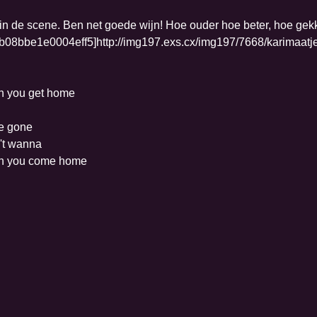
in de scene. Ben net goede wijn! Hoe ouder hoe beter, hoe gekk
when you get home
re gone
n't wanna
 when you come home