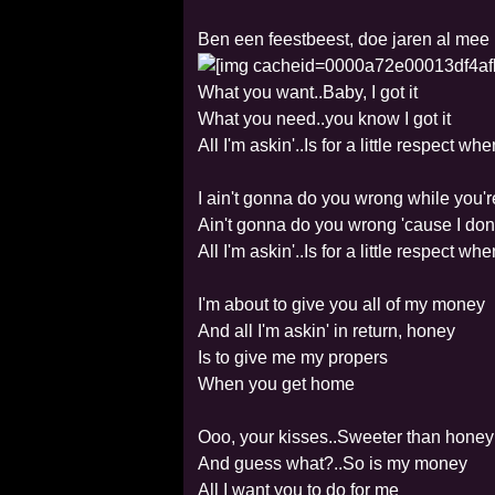
Ben een feestbeest, doe jaren al mee 
What you want..Baby, I got it
What you need..you know I got it
All I'm askin'..Is for a little respect 
I ain't gonna do you wrong while you'
Ain't gonna do you wrong 'cause I do
All I'm askin'..Is for a little respect
I'm about to give you all of my money
And all I'm askin' in return, honey
Is to give me my propers
When you get home
Ooo, your kisses..Sweeter than honey
And guess what?..So is my money
All I want you to do for me