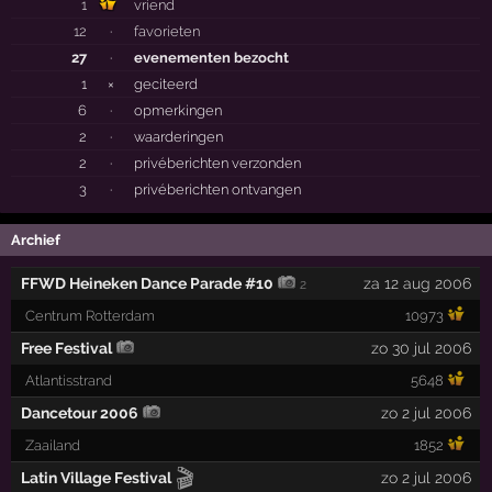
1
vriend
12
·
favorieten
27
·
evenementen bezocht
1
×
geciteerd
6
·
opmerkingen
2
·
waarderingen
2
·
privéberichten verzonden
3
·
privéberichten ontvangen
Archief
FFWD Heineken Dance Parade #10
za 12 aug 2006
2
Centrum Rotterdam
10973
Free Festival
zo 30 jul 2006
Atlantisstrand
5648
Dancetour 2006
zo 2 jul 2006
Zaailand
1852
🎬
Latin Village Festival
zo 2 jul 2006