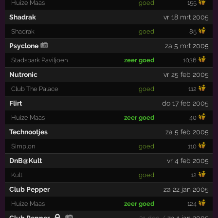
Huize Maas
goed
155
Shadrak
vr 18 mrt 2005
Shadrak
goed
85
Psyclone
za 5 mrt 2005
Stadspark Paviljoen
zeer goed
1036
Nutronic
vr 25 feb 2005
Club The Palace
goed
112
Flirt
do 17 feb 2005
Huize Maas
zeer goed
40
Technootjes
za 5 feb 2005
Simplon
goed
110
DnB@Kult
vr 4 feb 2005
Kult
goed
12
Club Pepper
za 22 jan 2005
Huize Maas
zeer goed
124