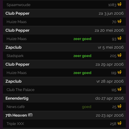
Spaarnwoude
1083
Club Pepper
za 3 jun 2006
Huize Maas
70
Club Pepper
za 20 mei 2006
Huize Maas
zeer goed
93
Zapclub
vr 5 mei 2006
Stadspark
zeer goed
205
Club Pepper
za 29 apr 2006
Huize Maas
zeer goed
119
Zapclub
vr 28 apr 2006
Club The Palace
115
Eenendertig
do 27 apr 2006
News café
goed
25
7th Heaven
zo 23 apr 2006
Triple XXX
258