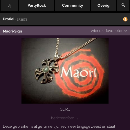
Jij
Partyflock
Community
Overig
🔍
Profiel
· 323573
vriend
·
favorieten
Maori-Sign
,1
,12
GURU
berichtenfoto →
Deze gebruiker is al geruime tijd niet meer langsgeweest en staat