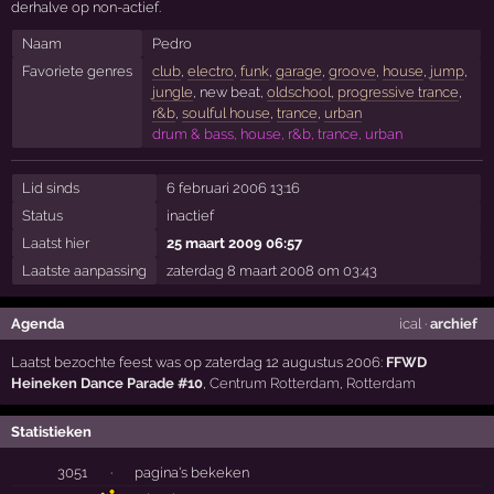
derhalve op non-actief.
Naam
Pedro
Favoriete genres
club
,
electro
,
funk
,
garage
,
groove
,
house
,
jump
,
jungle
, new beat,
oldschool
,
progressive trance
,
r&b
,
soulful house
,
trance
,
urban
drum & bass, house, r&b, trance, urban
Lid sinds
6 februari 2006 13:16
Status
inactief
Laatst hier
25 maart 2009 06:57
Laatste aanpassing
zaterdag 8 maart 2008 om 03:43
Agenda
ical
·
archief
Laatst bezochte feest was op zaterdag 12 augustus 2006:
FFWD
Heineken Dance Parade #10
,
Centrum Rotterdam
,
Rotterdam
Statistieken
3051
·
pagina's bekeken