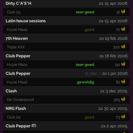
Dirty C*A*S*H
za 15 apr 2006
Club 29
zeer goed
12
Latin house sessions
za 15 apr 2006
Huize Maas
goed
72
7th Heaven
zo 19 feb 2006
Triple XXX
220
Club Pepper
za 18 feb 2006
Huize Maas
zeer goed
112
Club Pepper
31 dec /
zo 1 jan 2006
Huize Maas
geweldig
81
Clash
za 3 dec 2005
De Oosterpoort
303
NRG Flash
za 30 apr 2005
Club 29
goed
73
Club Pepper
za 2 apr 2005