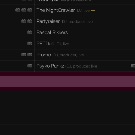
The NightCrawler
—
· DJ, live
Partyraiser
· DJ, producer, live
Pascal Rikkers
PETDuo
· DJ, live
Promo
· DJ, producer, live
Psyko Punkz
· DJ, producer, live