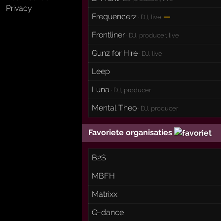
Privacy
Frequencerz
—
· DJ, live
Frontliner
· DJ, producer, live
Gunz for Hire
· DJ, live
Leep
Luna
· DJ, producer
Mental Theo
· DJ, producer
Favoriete organisaties
B2S
MBFH
Matrixx
Q-dance