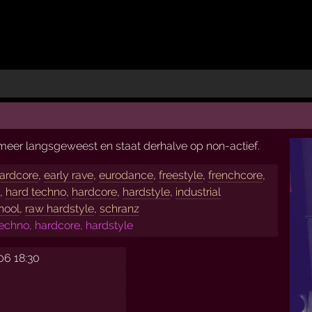
t meer langsgeweest en staat derhalve op non-actief.
hardcore
,
early rave
,
eurodance
,
freestyle
,
frenchcore
,
e
,
hard techno
,
hardcore
,
hardstyle
,
industrial
hool
,
raw hardstyle
,
schranz
echno, hardcore, hardstyle
06 18:30