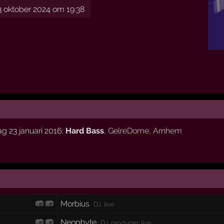
 oktober 2024 om 19:38
g 23 januari 2016:
Hard Bass
,
GelreDome
,
Arnhem
Morbius
· DJ, live
Neophyte
· DJ, producer, live