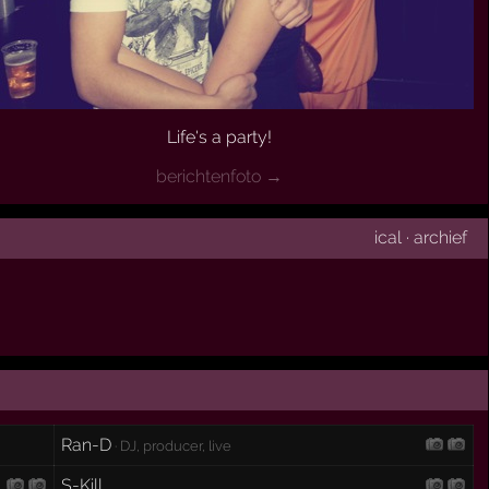
Life's a party!
berichtenfoto →
ical
·
archief
Ran-D
· DJ, producer, live
S-Kill