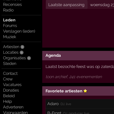
Recensies
Laatste aanpassing
woensdag 23
Radio
Leden
Forums
Verslagen (leden)
Muziek
Artiesten
Locaties
Agenda
Organisaties
Steden
Laatst bezochte feest was op zaterda
Contact
toon archief, 241 evenementen
Crew
Vacatures
Donaties
Favoriete artiesten
Beleid
Help
Adaro
· DJ, live
Adverteren
Voorwaarden
B-Front
· DJ, producer, live