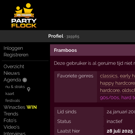
Profiel
· 315965
Inloggen
Framboos
Registreren
Deze gebruiker is al geruime tijd nie
Overzicht
Nieuws
Favoriete genres
classics
,
early 
Agenda
happy hardcor
nu & straks
hardcore
,
oldsc
kaart
90s/00s, hard t
festivals
Winacties
WIN
Lid sinds
24 januari 20
Trends
Foto's
Status
inactief
Video's
Laatst hier
28 juli 2025
Interviews