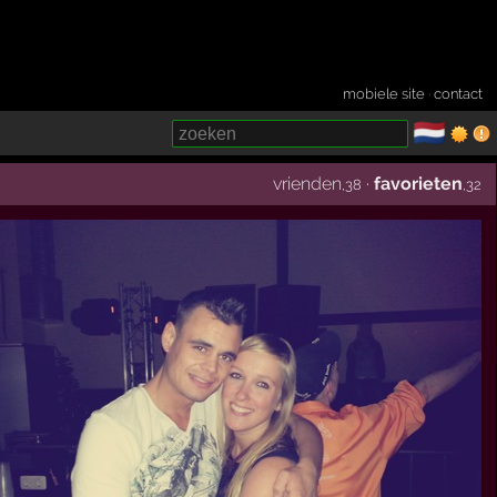
mobiele site
·
contact
🇳🇱
­
vrienden
·
favorieten
,38
,32