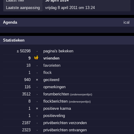
Laatst hier
30 april 2014
Laatste aanpassing
vrijdag 8 april 2011 om 13:24
Agenda
ical
Statistieken
± 50298
·
pagina's bekeken
9
vrienden
18
·
favorieten
1
·
flock
940
×
geciteerd
116
·
opmerkingen
3512
·
forumberichten
(
onderwerpenlijst
)
8
·
flockberichten
(
onderwerpenlijst
)
1
×
positieve karma
1
·
positieveling
2187
·
privéberichten verzonden
2323
·
privéberichten ontvangen