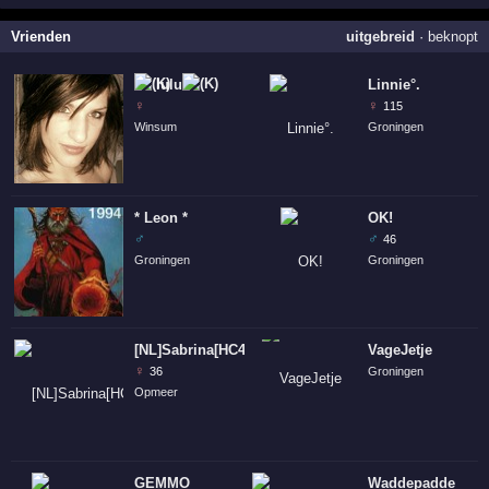
Vrienden
uitgebreid
·
beknopt
lulu
Linnie°.
♀
♀
115
Winsum
Groningen
* Leon *
OK!
♂
♂
46
Groningen
Groningen
[NL]Sabrina[HC4L]
VageJetje
♀
36
Groningen
Opmeer
GEMMO
Waddepadde