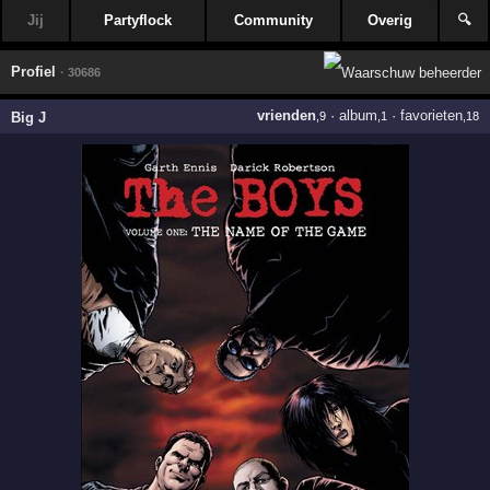
Jij
Partyflock
Community
Overig
🔍
Profiel
· 30686
vrienden
·
album
·
favorieten
Big J
,9
,1
,18