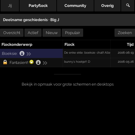
Jij
Partyflock
Community
Overig
🔍
Deelname geschiedenis ·
Big J
Overzicht
Actief
Nieuw
Populair
Zoeken
Flockonderwerp
Flock
Tijd
De enke ekte :boeksie: chat!! Alleen voor players j
2006-06-19
:Boeksie:
bunny´s hoekje!! :D
2006-05-26
Fantasien!!
Bekijk in opmaak voor grote schermen en desktops