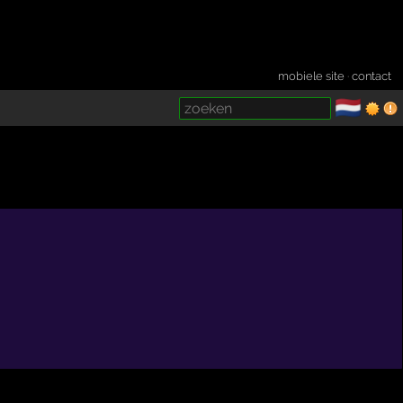
mobiele site
·
contact
🇳🇱
­