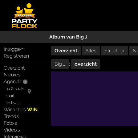
Album
van
Big J
Inloggen
Overzicht
Alles
Structuur
Ni
Registreren
Big J
:
overzicht
Overzicht
Nieuws
Agenda
nu & straks
kaart
festivals
Winacties
WIN
Trends
Foto's
Video's
Interviews