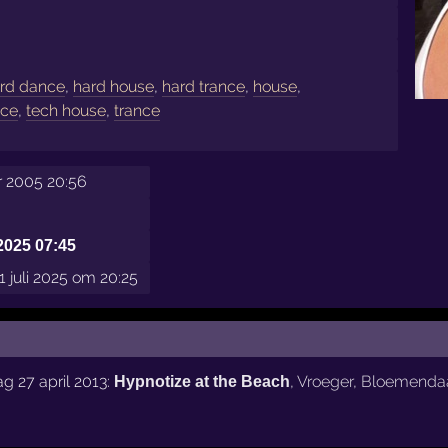
rd dance
,
hard house
,
hard trance
,
house
,
nce
,
tech house
,
trance
 2005 20:56
2025 07:45
 juli 2025 om 20:25
g 27 april 2013:
,
Vroeger
,
Bloemendaa
Hypnotize at the Beach