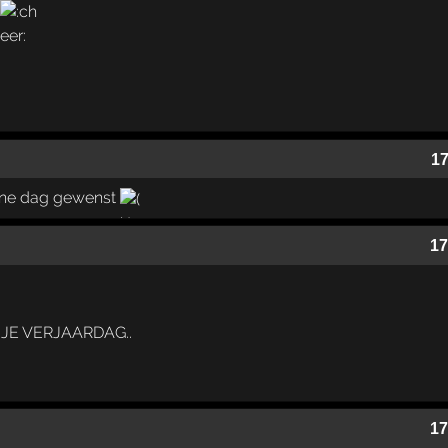
17
fijne dag gewenst
17
JE VERJAARDAG..
17