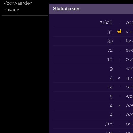
Voorwaarden
Statistieken
Privacy
21626
·
pag
35
vri
39
·
fav
72
·
ev
16
·
ou
9
·
wi
2
×
gec
14
·
op
5
·
wa
4
×
pos
4
·
pos
316
·
pri
474
·
pri