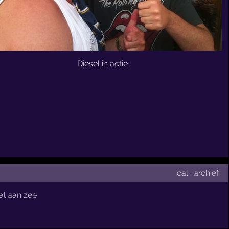
Diesel in actie
ical
·
archief
l aan zee