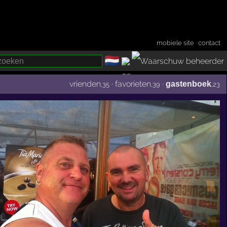
mobiele site
·
contact
🇳🇱
­
vrienden
·
favorieten
·
gastenboek
,35
,39
,23