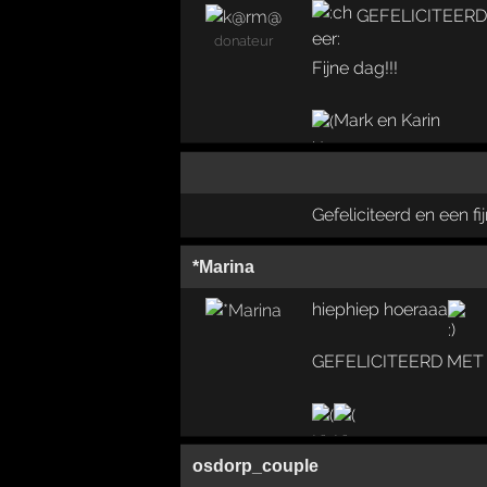
GEFELICITEERD
donateur
Fijne dag!!!
Mark en Karin
Gefeliciteerd en een 
*Marina
hiephiep hoeraaa
GEFELICITEERD MET 
osdorp_couple