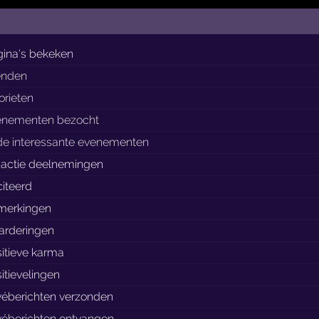
ina's bekeken
enden
orieten
enementen bezocht
de interessante evenementen
nactie deelnemingen
iteerd
merkingen
arderingen
itieve karma
itievelingen
véberichten verzonden
véberichten ontvangen