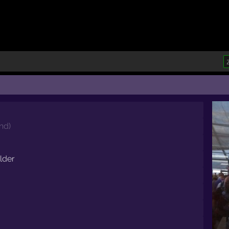
and
)
lder