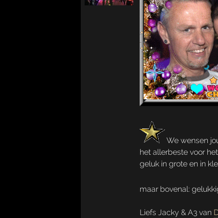
We wensen jou
het allerbeste voor he
geluk in grote en in kl
maar bovenal: gelukki
Liefs Jacky & A3 van
D