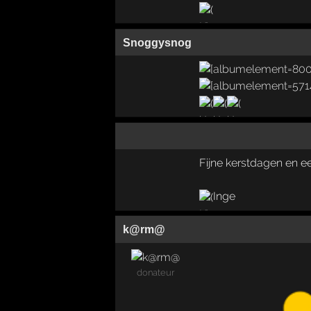
Snoggysnog
Fijne kerstdagen en e
Inge
k@rm@
donateur