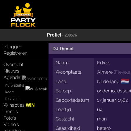
Profiel
· 290576
Inloggen
DJ Diesel
Registreren
Naam
Edwin
Overzicht
Nieuws
Woonplaats
Almere
(
Flevol
Agenda
🇳🇱
Land
Nederland
nu & straks
Beroep
onderhoudsschi
kaart
festivals
Geboortedatum
17 januari 1962
Winacties
WIN
Leeftijd
64
Trends
Foto's
Geslacht
man
Video's
Geaardheid
hetero
Interviews