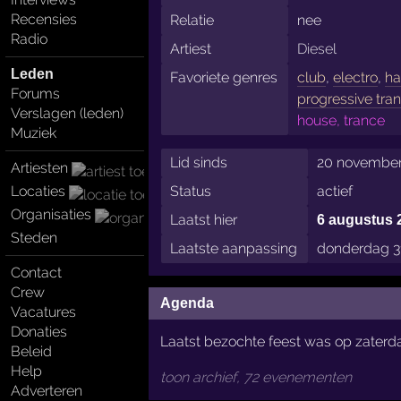
Recensies
Relatie
nee
Radio
Artiest
Diesel
Leden
Favoriete genres
club
,
electro
,
ha
Forums
progressive tra
Verslagen (leden)
house, trance
Muziek
Lid sinds
20 november
Artiesten
Locaties
Status
actief
Organisaties
Laatst hier
6 augustus 
Steden
Laatste aanpassing
donderdag 31
Contact
Crew
Agenda
Vacatures
Donaties
Laatst bezochte feest was op zaterda
Beleid
Help
toon archief, 72 evenementen
Adverteren