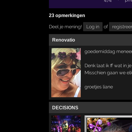
23 opmerkingen
Deel je mening!
Log in
of
registree
Renovatio
goedemiddag meneer
Denk laat ik ff wat in 
Misschien gaan we elk
groetjes liane
DECISIONS