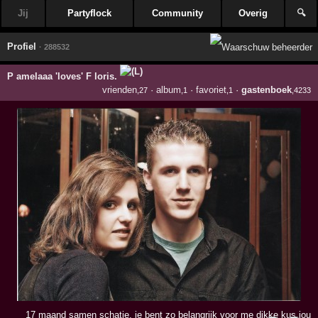
Jij
Partyflock
Community
Overig
🔍
Profiel
· 288532
P amelaaa 'loves' F loris.
vrienden
·
album
·
favoriet
·
gastenboek
,27
,1
,1
,4233
17 maand samen schatje, je bent zo belangrijk voor me dikke kus jou