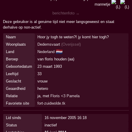
mannetje
berichtenfoto →
Deze gebruiker is al geruime tijd niet meer langsgeweest en staat
derhalve op non-actief.
Naam
Hoor jy togh te weten?! jy komt hier togh?
Woonplaats
Dedemsvaart
(
Overijssel
)
🇳🇱
Land
Nederland
Beroep
van floris houden (aa)
Geboortedatum
23 maart 1993
Leeftijd
33
Geslacht
vrouw
Geaardheid
hetero
Relatie
ja, met
Floris <3 Pamela
Favoriete site
fort-zuidwolde.tk
Lid sinds
16 november 2005 16:18
Status
inactief