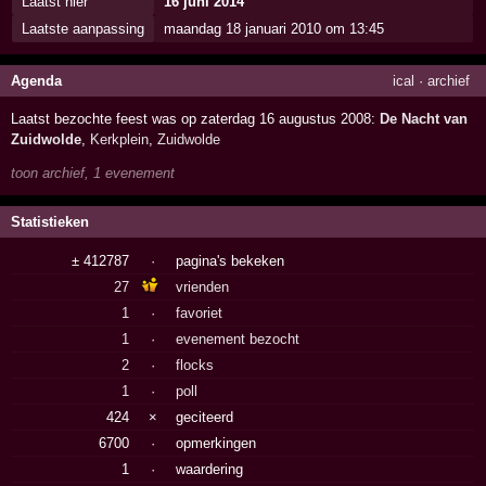
Laatst hier
16 juni 2014
Laatste aanpassing
maandag 18 januari 2010 om 13:45
Agenda
ical
·
archief
Laatst bezochte feest was op zaterdag 16 augustus 2008:
De Nacht van
Zuidwolde
,
Kerkplein
,
Zuidwolde
toon archief, 1 evenement
Statistieken
± 412787
·
pagina's bekeken
27
vrienden
1
·
favoriet
1
·
evenement bezocht
2
·
flocks
1
·
poll
424
×
geciteerd
6700
·
opmerkingen
1
·
waardering