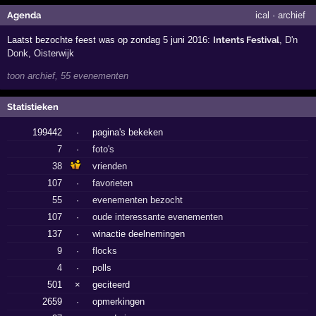
Agenda
ical
·
archief
Laatst bezochte feest was op zondag 5 juni 2016:
Intents Festival
,
D'n
Donk
,
Oisterwijk
toon archief, 55 evenementen
Statistieken
199442
·
pagina's bekeken
7
·
foto's
38
vrienden
107
·
favorieten
55
·
evenementen bezocht
107
·
oude interessante evenementen
137
·
winactie deelnemingen
9
·
flocks
4
·
polls
501
×
geciteerd
2659
·
opmerkingen