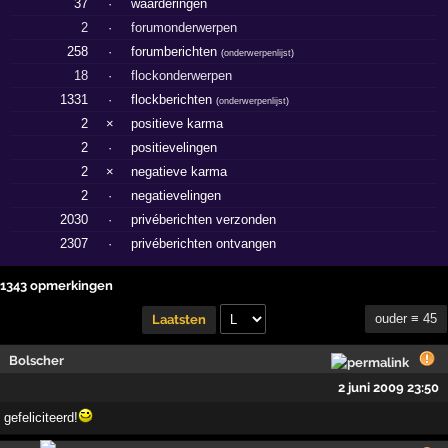
37
·
waarderingen
2
·
forumonderwerpen
258
·
forumberichten
(
onderwerpenlijst
)
18
·
flockonderwerpen
1331
·
flockberichten
(
onderwerpenlijst
)
2
×
positieve karma
2
·
positievelingen
2
×
negatieve karma
2
·
negatievelingen
2030
·
privéberichten verzonden
2307
·
privéberichten ontvangen
1343 opmerkingen
ouder ≡ 45
Laatsten
Bolscher
2 juni 2009 23:50
gefeliciteerd!