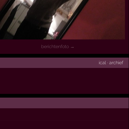
berichtenfoto →
ical
·
archief