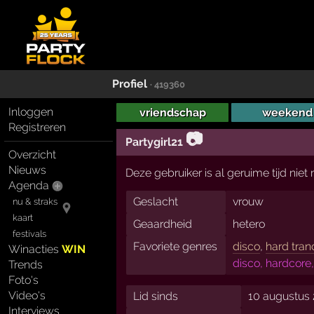
Profiel
· 419360
Inloggen
vriendschap
weekend
Registreren
📷
Partygirl21
Overzicht
Nieuws
Deze gebruiker is al geruime tijd nie
Agenda
Geslacht
vrouw
nu & straks
kaart
Geaardheid
hetero
festivals
Favoriete genres
disco
,
hard tran
Winacties
WIN
disco, hardcore,
Trends
Foto's
Video's
Lid sinds
10 augustus
Interviews