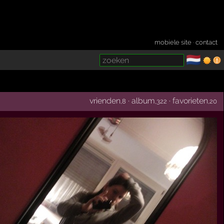
mobiele site
·
contact
🇳🇱
­
vrienden
·
album
·
favorieten
,8
,322
,20