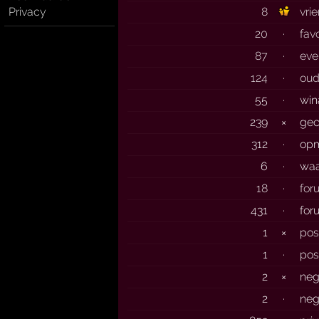
Privacy
8
vri
20
·
fav
87
·
eve
124
·
oud
55
·
win
239
×
gec
312
·
opm
6
·
waa
18
·
for
431
·
for
1
×
pos
1
·
pos
2
×
neg
2
·
neg