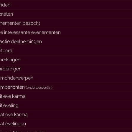
enden
orieten
nementen bezocht
e interessante evenementen
actie deelnemingen
iteerd
erkingen
rderingen
umonderwerpen
umberichten
(
onderwerpenlijst
)
itieve karma
itieveling
atieve karma
atievelingen