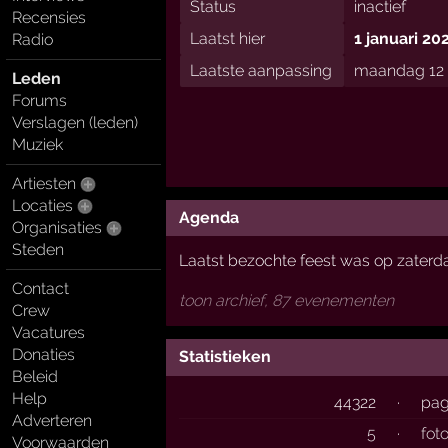
Status
inactief
Recensies
Laatst hier
1 januari 20
Radio
Laatste aanpassing
maandag 12 f
Leden
Forums
Verslagen (leden)
Muziek
Artiesten
Locaties
Agenda
Organisaties
Steden
Laatst bezochte feest was op zaterda
Contact
toon archief, 87 evenementen
Crew
Vacatures
Donaties
Statistieken
Beleid
Help
44322
·
pag
Adverteren
5
·
foto
Voorwaarden