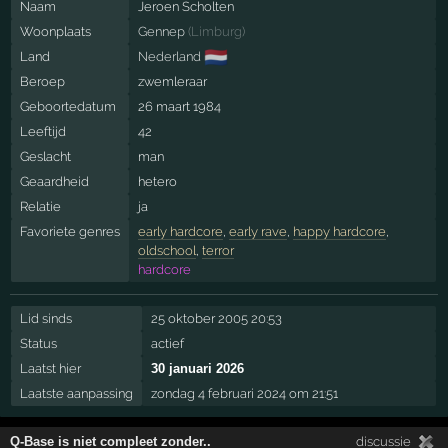
Naam
Jeroen Scholten
Woonplaats
Gennep
(
Limburg
)
🇳🇱
Land
Nederland
Beroep
zwemleraar
Geboortedatum
26 maart 1984
Leeftijd
42
Geslacht
man
Geaardheid
hetero
Relatie
ja
Favoriete genres
early hardcore
,
early rave
,
happy hardcore
,
oldschool
,
terror
hardcore
Lid sinds
25 oktober 2005 20:53
Status
actief
Laatst hier
30 januari 2026
Laatste aanpassing
zondag 4 februari 2024 om 21:51
Q-Base is niet compleet zonder..
discussie