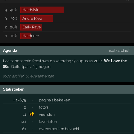
4
40%
Hardstyle
3
30%
André Rieu
2
20%
Early Rave
1
10%
Hardcore
Agenda
ical
·
archief
Laatst bezochte feest was op zaterdag 17 augustus 2024:
We Love the
90s
,
Goffertpark
,
Nijmegen
toon archief, 61 evenementen
Statistieken
± 17675
·
pagina's bekeken
2
·
foto's
11
vrienden
141
·
favorieten
61
·
evenementen bezocht