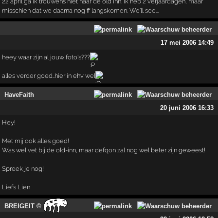
22 april ga ik trouwens niet naar de old inn. Ik heb 2 verjaardagen, maar
misschien dat we daarna nog ff langskomen. We'll see...
17 mei 2006 14:49
heey waar zijn al jouw foto's???
alles verder goed..hier in ehv wel
HaveFaith
20 juni 2006 16:33
Hey!
Met mij ook alles goed!
Was wel vet bij de old-inn, maar defqon zal nog wel beter zijn geweest!
Spreek je nog!
Liefs Lien
BREIGEIT ©