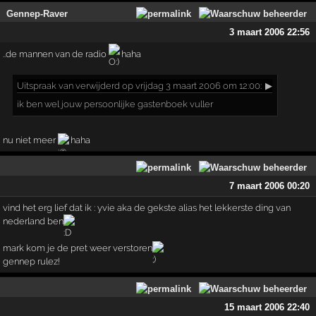
Gennep-Raver
3 maart 2006 22:56
..de mannen van de radio
haha
Uitspraak
van verwijderd op vrijdag 3 maart 2006 om 12:00:
▶
ik ben wel jouw persoonlijke gastenboek vuller
nu niet meer
haha
7 maart 2006 00:20
vind het erg lief dat ik : yvie aka de gekste alias het lekkerste ding van
nederland ben
mark kom je de pret weer verstoren
gennep rulez!
15 maart 2006 22:40