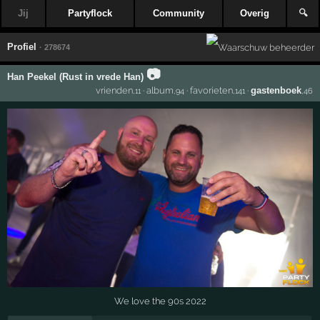
Jij
Partyflock
Community
Overig
🔍
Profiel
· 278674
📷
Han Peekel (Rust in vrede Han)
vrienden
·
album
·
favorieten
·
gastenboek
,11
,94
,141
,46
We love the 90s 2022