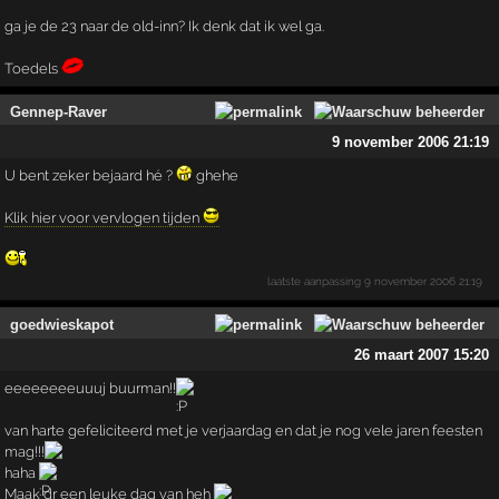
ga je de 23 naar de old-inn? Ik denk dat ik wel ga.
Toedels
Gennep-Raver
9 november 2006 21:19
U bent zeker bejaard hé ?
ghehe
Klik hier voor vervlogen tijden
laatste aanpassing
9 november 2006 21:19
goedwieskapot
26 maart 2007 15:20
eeeeeeeeuuuj buurman!!
van harte gefeliciteerd met je verjaardag en dat je nog vele jaren feesten
mag!!!
haha
Maak dr een leuke dag van heh