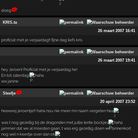
doeg
KRIS.ta
26 maart 2007 16:41
proficiat met je verjaardag!! fijne dag liefs kris
26 maart 2007 19:41
hey Jeroen! Proficiat met je verjaardag he!
En tot zaterdag!
haha
xxx janine
Steefje
20 april 2007 23:52
heeeeej jeroentje!! haha nou nie meer mn naam vergeten hea
was t nog gezellig bij de dragonder..met jullie lente bockjes
haha
jammer dat we al moesten gaan, t was erg gezellig..doen we binnenkort
nog wel n keertje over dan ok