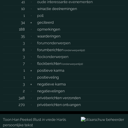
41
·
oude interessante evenementen
10
·
winactie deelnemingen
1
·
poll
34
×
geciteerd
188
·
opmerkingen
35
·
waarderingen
3
·
forumonderwerpen
8
·
forumberichten
(
onderwerpenlijst
)
3
·
flockonderwerpen
7
·
flockberichten
(
onderwerpenlijst
)
1
×
positieve karma
1
·
positieveling
3
×
negatieve karma
2
·
negatievelingen
348
·
privéberichten verzonden
270
·
privéberichten ontvangen
Toon Han Peekel (Rust in vrede Han)s
persoonlijke tekst