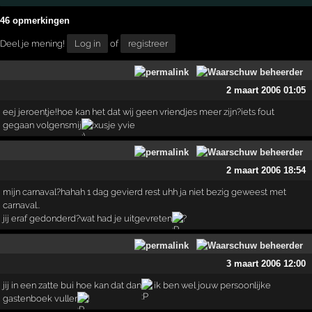
46 opmerkingen
Deel je mening!
Log in
of
registreer
2 maart 2006 01:05
eej jeroentje!hoe kan het dat wij geen vriendjes meer zijn?iets fout
gegaan volgensmij
!xusje yvie
2 maart 2006 18:54
mijn carnaval?hahah 1 dag gevierd rest uhh ja niet bezig geweest met
carnaval..
jij eraf gedonderd?wat had je uitgevreten
?
3 maart 2006 12:00
jij in een zatte bui hoe kan dat dan
ik ben wel jouw persoonlijke
gastenboek vuller
!