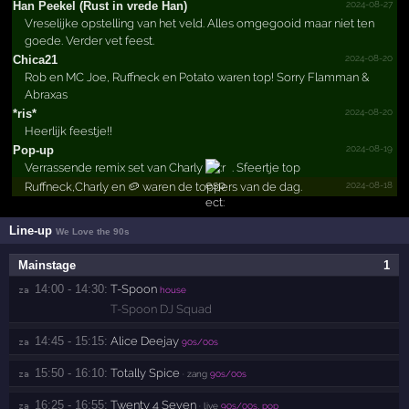
2024-08-27
Han Peekel (Rust in vrede Han)
Vreselijke opstelling van het veld. Alles omgegooid maar niet ten
goede. Verder vet feest.
2024-08-20
Chica21
Rob en MC Joe, Ruffneck en Potato waren top! Sorry Flamman &
Abraxas
2024-08-20
*ris*
Heerlijk feestje!!
2024-08-19
Pop-up
Verrassende remix set van Charly
. Sfeertje top
2024-08-18
Ruffneck,Charly en 🥔 waren de toppers van de dag.
Line-up
We Love the 90s
Mainstage
1
14:00 - 14:30:
T-Spoon
za 
house
T-Spoon DJ Squad
14:45 - 15:15:
Alice Deejay
za 
90s/00s
15:50 - 16:10:
Totally Spice
za 
· zang
90s/00s
16:25 - 16:55:
Twenty 4 Seven
za 
· live
90s/00s, pop