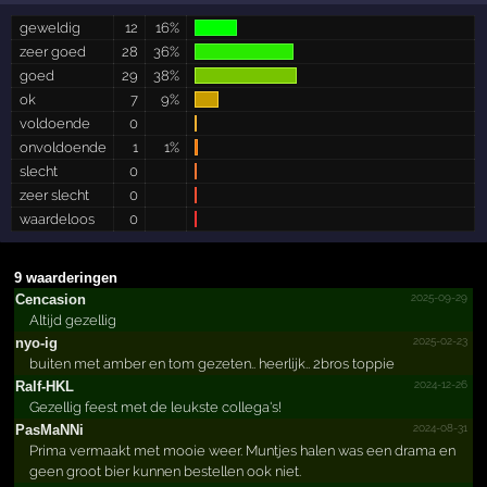
geweldig
12
16%
zeer goed
28
36%
goed
29
38%
ok
7
9%
voldoende
0
onvoldoende
1
1%
slecht
0
zeer slecht
0
waardeloos
0
9 waarderingen
2025-09-29
Cencasion
Altijd gezellig
2025-02-23
nyo-ig
buiten met amber en tom gezeten.. heerlijk.. 2bros toppie
2024-12-26
Ralf-HKL
Gezellig feest met de leukste collega's!
2024-08-31
PasMaNNi
Prima vermaakt met mooie weer. Muntjes halen was een drama en
geen groot bier kunnen bestellen ook niet.