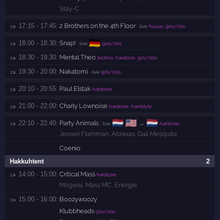
Stay-C
17:15 - 17:45:
2 Brothers on the 4th Floor
za 
· live
house, 90s/00s
🇩🇪
18:00 - 18:30:
Snap!
za 
· live
90s/00s
18:30 - 19:30:
Mental Theo
za 
techno, hardcore, 90s/00s
19:30 - 20:00:
Nakatomi
za 
· live
90s/00s
20:10 - 20:55:
Paul Elstak
za 
hardcore
21:00 - 22:00:
Charly Lownoise
za 
hardcore, hardstyle
🇳🇱
🇺🇸
🇳🇱
22:10 - 22:40:
Party Animals
→
za 
· live
hardcore
Jeroen Flamman
,
Abraxas
,
Dalí Mesquita
Coenio
Hakkuhtent
2
14:00 - 15:00:
Critical Mass
za 
hardcore
Mogwai
,
Mass MC
,
Energie
15:00 - 16:00:
Boozywoozy
za 
Klubbheads
90s/00s