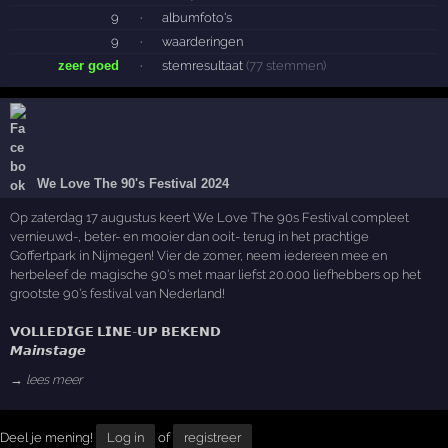
9
·
albumfoto's
9
·
waarderingen
zeer goed
·
stemresultaat
(77 stemmen)
We Love The 90's Festival 2024
Op zaterdag 17 augustus keert We Love The 90s Festival compleet
vernieuwd-, beter- en mooier dan ooit- terug in het prachtige
Goffertpark in Nijmegen! Vier de zomer, neem iedereen mee en
herbeleef de magische 90’s met maar liefst 20.000 liefhebbers op het
grootste 90’s festival van Nederland!
𝗩𝗢𝗟𝗟𝗘𝗗𝗜𝗚𝗘 𝗟𝗜𝗡𝗘-𝗨𝗣 𝗕𝗘𝗞𝗘𝗡𝗗
𝙈𝙖𝙞𝙣𝙨𝙩𝙖𝙜𝙚
→ lees meer
Deel je mening!
Log in
of
registreer