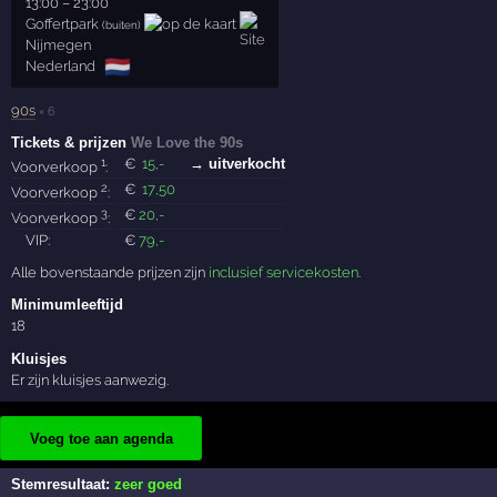
13:00
–
23:00
Goffertpark
(buiten)
Nijmegen
🇳🇱
Nederland
90s
× 6
Tickets & prijzen
We Love the 90s
1
€
15
,-
→ uitverkocht
Voorverkoop
:
2
€
17
,50
Voorverkoop
:
3
€
20
,-
Voorverkoop
:
VIP:
€
79
,-
Alle bovenstaande prijzen zijn
inclusief servicekosten
.
Minimumleeftijd
18
Kluisjes
Er zijn kluisjes aanwezig.
Voeg toe aan agenda
Stemresultaat:
zeer goed