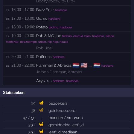
Boozywoozy
,
Itty Bitty
16:00 - 17:00:
Buzz Fuzz
za 
hardcore
17:00 - 18:00:
Gizmo
za 
hardcore
18:00 - 19:00:
Potato
za 
techno, hardcore
19:00 - 20:00:
Rob & MC Joe
za 
techno, drum & bass, hardcore, trance,
hardstyle, downtempo, urban, hip hop, house
Rob
,
Joe
20:00 - 21:00:
Ruffneck
za 
hardcore
🇳🇱
🇺🇸
🇳🇱
21:00 - 22:00:
Flamman & Abraxas
→
za 
hardcore
Jeroen Flamman
,
Abraxas
Axys
· MC
hardcore, hardstyle
Statistieken
99
bezoekers
38
geïnteresseerd
47 / 50
·
mannen / vrouwen
39.2
gemiddelde
leeftijd
39.4
leeftijd
mediaan