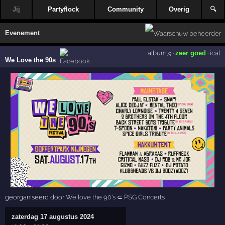
Jij
Partyflock
Community
Overig
🔍
Evenement
album
·
zeer goed
·
ical
,9
We Love the 90s
georganiseerd door
We love the 90's
⊂
PSG Concerts
zaterdag 17 augustus 2024