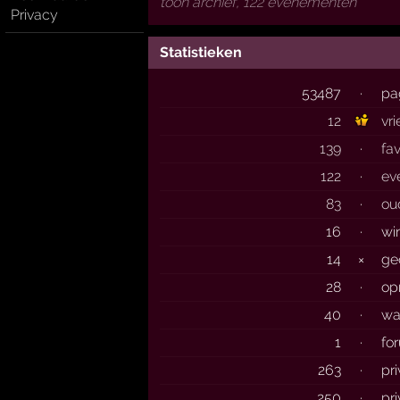
toon archief, 122 evenementen
Privacy
Statistieken
53487
·
pa
12
vr
139
·
fa
122
·
ev
83
·
ou
16
·
wi
14
×
ge
28
·
op
40
·
wa
1
·
fo
263
·
pr
250
·
pr