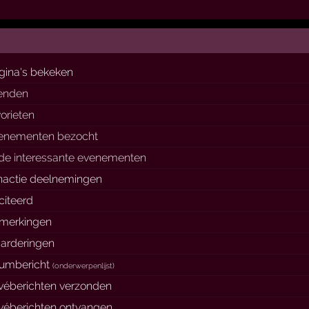
gina's bekeken
ienden
vorieten
enementen bezocht
de interessante evenementen
nactie deelnemingen
citeerd
merkingen
arderingen
rumbericht
(
onderwerpenlijst
)
ivéberichten verzonden
ivéberichten ontvangen