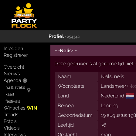
Profiel
· 254342
Inloggen
~~Nelis~~
Registreren
Deze gebruiker is al geruime tijd nie
Overzicht
Nieuws
Naam
Niels, nelis
Agenda
Woonplaats
Landsmeer
(
No
nu & straks
🇳🇱
kaart
Land
Nederland
festivals
Beroep
Leerling
Winacties
WIN
Trends
Geboortedatum
19 augustus 19
Foto's
Leeftijd
36
Video's
Interviews
Geslacht
man