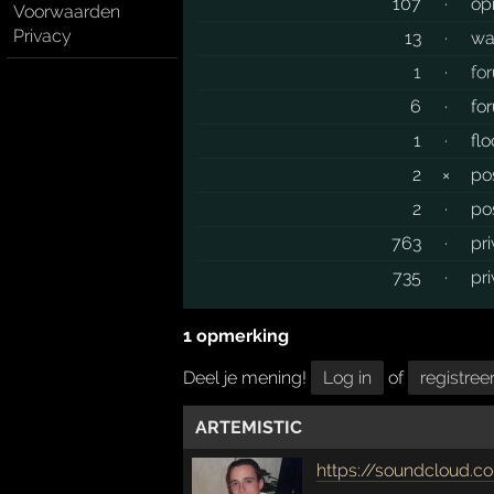
107
·
op
Voorwaarden
Privacy
13
·
wa
1
·
fo
6
·
fo
1
·
fl
2
×
po
2
·
po
763
·
pr
735
·
pr
1 opmerking
Deel je mening!
Log in
of
registree
ARTEMISTIC
https://soundcloud.co