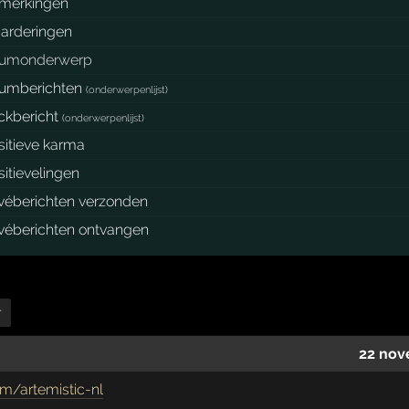
merkingen
arderingen
rumonderwerp
rumberichten
(
onderwerpenlijst
)
ockbericht
(
onderwerpenlijst
)
sitieve karma
sitievelingen
ivéberichten verzonden
ivéberichten ontvangen
r
22 nov
m/artemistic-nl