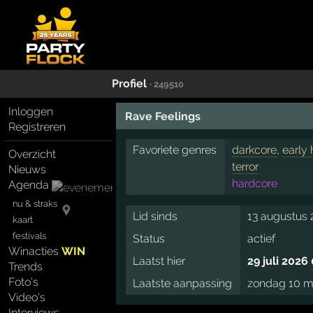
Profiel
· 249510
Inloggen
Rave Feelings
Registreren
Favoriete genres
darkcore
,
early
Overzicht
terror
Nieuws
hardcore
Agenda
nu & straks
Lid sinds
13 augustus 
kaart
festivals
Status
actief
Winacties
WIN
Laatst hier
29 juli 2026
Trends
Foto's
Laatste aanpassing
zondag 10 m
Video's
Interviews