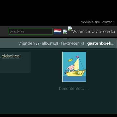
mobiele site
·
contact
🇳🇱
­
vrienden
·
album
·
favorieten
·
gastenboek
,19
,18
,78
,1
,
oldschool
,
berichtenfoto →