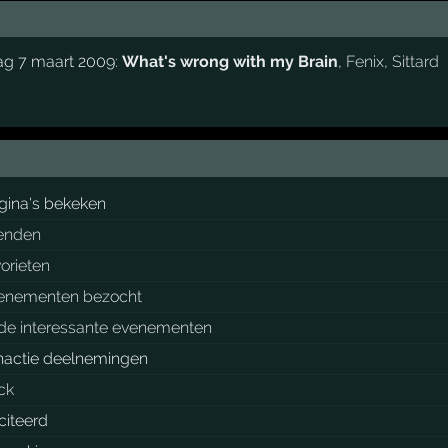
ag 7 maart 2009:
What's wrong with my Brain
,
Fenix
,
Sittard
gina's bekeken
ienden
vorieten
enementen bezocht
de interessante evenementen
nactie deelnemingen
ock
citeerd