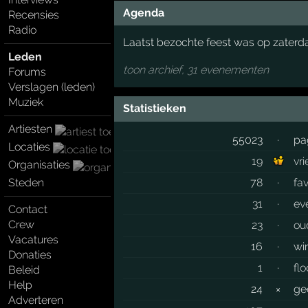
Agenda
Recensies
Radio
Laatst bezochte feest was op zaterd
Leden
toon archief, 31 evenementen
Forums
Verslagen (leden)
Muziek
Statistieken
Artiesten
55023
·
pa
Locaties
19
vr
Organisaties
Steden
78
·
fa
31
·
ev
Contact
Crew
23
·
ou
Vacatures
16
·
wi
Donaties
1
·
fl
Beleid
Help
24
×
ge
Adverteren