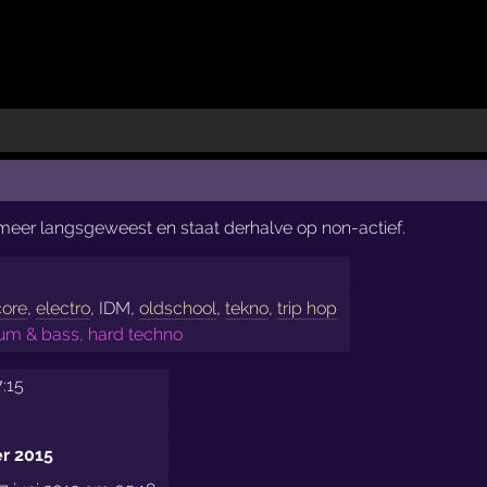
t meer langsgeweest en staat derhalve op non-actief.
core
,
electro
, IDM,
oldschool
,
tekno
,
trip hop
m & bass, hard techno
7:15
r 2015