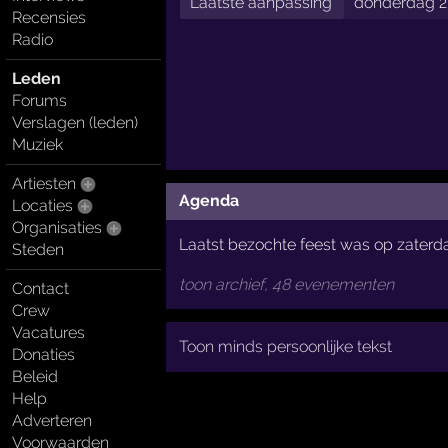
Laatste aanpassing
donderdag 27
Recensies
Radio
Leden
Forums
Verslagen (leden)
Muziek
Artiesten
Agenda
Locaties
Organisaties
Laatst bezochte feest was op zaterd
Steden
toon archief, 48 evenementen
Contact
Crew
Vacatures
Toon minds persoonlijke tekst
Donaties
Beleid
Help
Adverteren
Voorwaarden