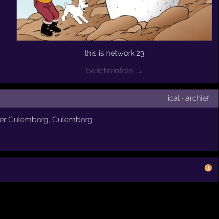
this is network 23
berichtenfoto →
ical
·
archief
ter Culemborg
,
Culemborg