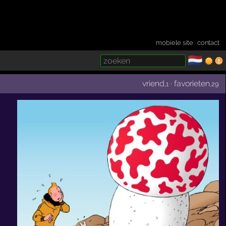
mobiele site
·
contact
🇳🇱
­
vriend
·
favorieten
,1
,29