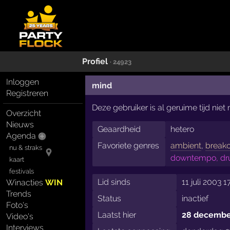
Profiel
· 24923
Inloggen
mind
Registreren
Deze gebruiker is al geruime tijd nie
Overzicht
Nieuws
Geaardheid
hetero
Agenda
Favoriete genres
ambient
,
break
nu & straks
downtempo, dru
kaart
festivals
Lid sinds
11 juli 2003 1
Winacties
WIN
Trends
Status
inactief
Foto's
Laatst hier
28 decembe
Video's
Interviews