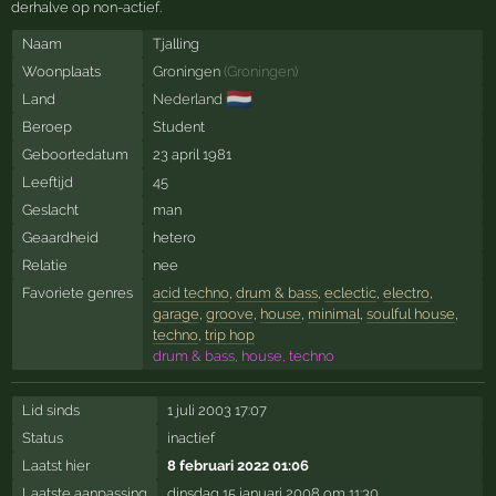
derhalve op non-actief.
Naam
Tjalling
Woonplaats
Groningen
(
Groningen
)
🇳🇱
Land
Nederland
Beroep
Student
Geboortedatum
23 april 1981
Leeftijd
45
Geslacht
man
Geaardheid
hetero
Relatie
nee
Favoriete genres
acid techno
,
drum & bass
,
eclectic
,
electro
,
garage
,
groove
,
house
,
minimal
,
soulful house
,
techno
,
trip hop
drum & bass, house, techno
Lid sinds
1 juli 2003 17:07
Status
inactief
Laatst hier
8 februari 2022 01:06
Laatste aanpassing
dinsdag 15 januari 2008 om 11:30