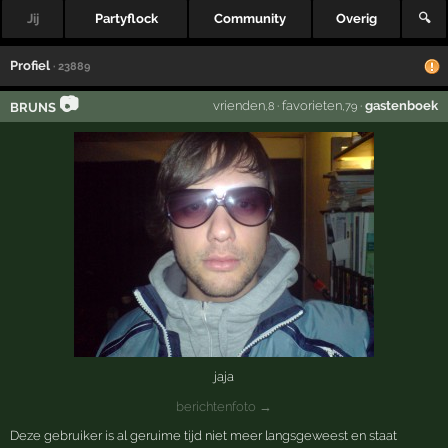
Jij
Partyflock
Community
Overig
🔍
Profiel
· 23889
📷
vrienden
·
favorieten
·
gastenboek
BRUNS
,8
,79
jaja
berichtenfoto →
Deze gebruiker is al geruime tijd niet meer langsgeweest en staat