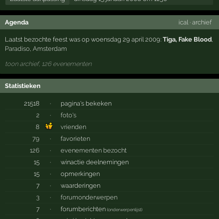
Agenda
ical
·
archief
Laatst bezochte feest was op woensdag 29 april 2009:
Tiga, Fake Blood
,
Paradiso
,
Amsterdam
toon archief, 126 evenementen
Statistieken
21518
·
pagina's bekeken
2
·
foto's
8
vrienden
79
·
favorieten
126
·
evenementen bezocht
15
·
winactie deelnemingen
15
·
opmerkingen
7
·
waarderingen
3
·
forumonderwerpen
7
·
forumberichten
(
onderwerpenlijst
)