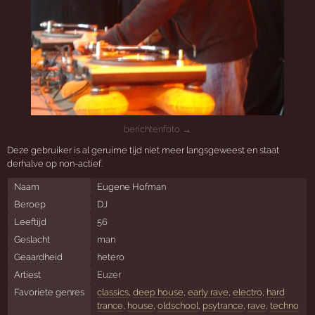
berichtenfoto →
Deze gebruiker is al geruime tijd niet meer langsgeweest en staat
derhalve op non-actief.
Naam
Eugene Hofman
Beroep
DJ
Leeftijd
56
Geslacht
man
Geaardheid
hetero
Artiest
Euzer
Favoriete genres
classics
,
deep house
,
early rave
,
electro
,
hard
trance
,
house
,
oldschool
,
psytrance
,
rave
,
techno