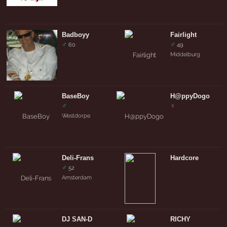
Badboyy
Fairlight
♂
♂
60
49
Middelburg
BaseBoy
H@ppyDogo
♂
♀
Westdorpe
Deli-Frans
Hardcore
♂
52
Amsterdam
DJ SAN-D
RICHY