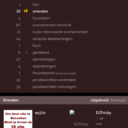
1
·
foto
10
vrienden
3
·
favorieten
87
·
evenementen bezocht
21
·
oude interessante evenementen
24
·
winactie deelnemingen
1
·
flock
6
×
geciteerd
27
·
opmerkingen
4
·
waarderingen
1
·
forumbericht
(
onderwerpenlijst
)
32
·
privéberichten verzonden
79
·
privéberichten ontvangen
Vrienden
uitgebreid
·
beknopt
arj@n
DJTricky
♂
♂
46
Axel