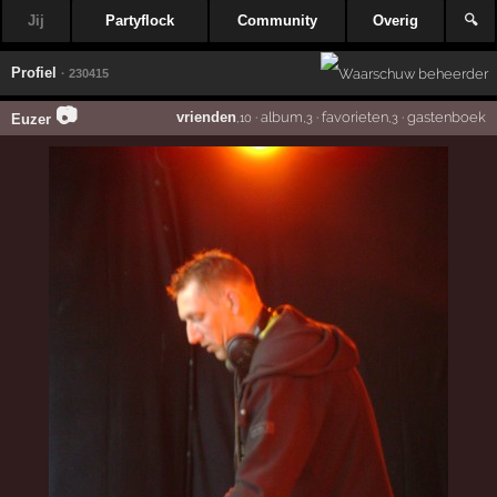
Jij
Partyflock
Community
Overig
🔍
Profiel
· 230415
📷
vrienden
·
album
·
favorieten
·
gastenboek
Euzer
,10
,3
,3