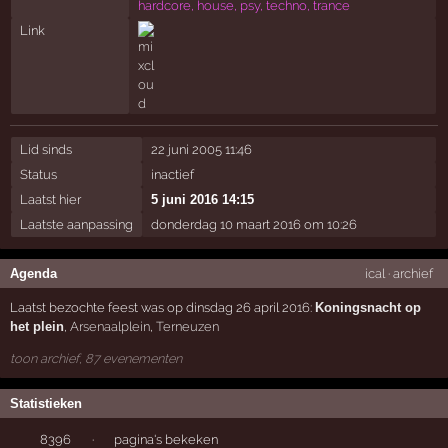
hardcore, house, psy, techno, trance
Link
Lid sinds
22 juni 2005 11:46
Status
inactief
Laatst hier
5 juni 2016 14:15
Laatste aanpassing
donderdag 10 maart 2016 om 10:26
Agenda
ical
·
archief
Laatst bezochte feest was op dinsdag 26 april 2016:
Koningsnacht op
het plein
,
Arsenaalplein
,
Terneuzen
toon archief, 87 evenementen
Statistieken
8396
·
pagina's bekeken