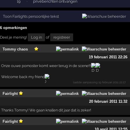
19
·
privéberichten ontvangen
Toon Fairlights persoonlijke tekst
6 opmerkingen
Deel je mening!
Log in
of
registreer
Tommy chaos
19 februari 2011 22:26
Onze ouwe pornoster komt weer terug in de scene!!!
Welcome back my friend
laatste aanpassing
19 februari 2011 22:27
Fairlight
20 februari 2011 11:32
Thanks Tommy! We gaan knallen dit jaar dat is zeker!
Fairlight
10 april 2011 12:55