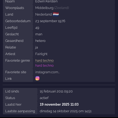
Naam
Edwin Kersten
Woonplaats
Middelburg
(
Zeeland
)
🇳🇱
Land
Nederland
Geboortedatum
23 september 1976
Leeftijd
49
Geslacht
man
Geaardheid
hetero
Relatie
ja
Artiest
Fairlight
Favoriete genre
hard techno
hard techno
Favoriete site
instagram.com…
Link
Lid sinds
15 februari 2011 09:20
Status
actief
Laatst hier
19 november 2025 11:03
Laatste aanpassing
dinsdag 14 oktober 2025 om 14:51