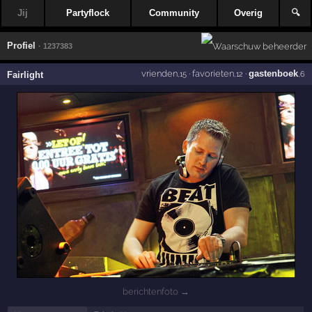
Jij
Partyflock
Community
Overig
🔍
Profiel
· 1237383
vrienden
·
favorieten
·
gastenboek
Fairlight
,15
,12
,6
berichtenfoto →