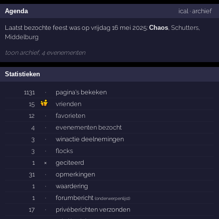
Agenda
ical
·
archief
Laatst bezochte feest was op vrijdag 16 mei 2025:
Chaos
,
Schutters
,
Middelburg
toon archief, 4 evenementen
Statistieken
1131
·
pagina's bekeken
15
vrienden
12
·
favorieten
4
·
evenementen bezocht
3
·
winactie deelnemingen
3
·
flocks
1
×
geciteerd
31
·
opmerkingen
1
·
waardering
1
·
forumbericht
(
onderwerpenlijst
)
17
·
privéberichten verzonden