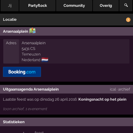
Jij
Partyflock
Community
Overig
🔍
Locatie
Arsenaalplein
Adres
Arsenaalplein
5431 CS
Terneuzen
🇳🇱
Nederland
Uitgaansagenda Arsenaalplein
ical
·
archief
Laatste feest was op dinsdag 26 april 2016:
Koningsnacht op het plein
toon archief, 1 evenement
Statistieken
1
·
feest