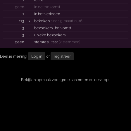
geen
·
in de toekomst
1
·
in het verleden
113
×
bekeken
sinds 9 maart 2016
3
·
bezoekers ·
herkomst
3
·
unieke bezoekers
geen
stemresultaat
(2 stemmen)
Deel je mening!
Log in
of
registreer
Bekijk in opmaak voor grote schermen en desktops