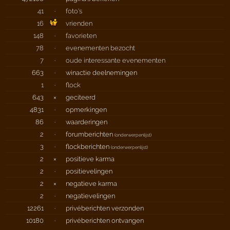
41
·
foto's
16
vrienden
148
·
favorieten
78
·
evenementen bezocht
7
·
oude interessante evenementen
663
·
winactie deelnemingen
1
·
flock
643
×
geciteerd
4831
·
opmerkingen
86
·
waarderingen
2
·
forumberichten
(
onderwerpenlijst
)
3
·
flockberichten
(
onderwerpenlijst
)
2
×
positieve karma
2
·
positievelingen
2
×
negatieve karma
2
·
negatievelingen
12261
·
privéberichten verzonden
10180
·
privéberichten ontvangen