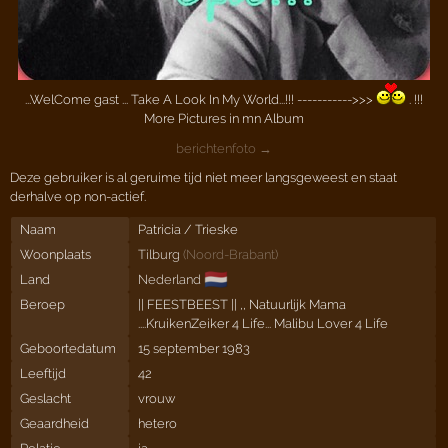
...WelCome gast ... Take A Look In My World...!!! ----------->>>
. !!!
More Pictures in mn Album
berichtenfoto →
Deze gebruiker is al geruime tijd niet meer langsgeweest en staat
derhalve op non-actief.
Naam
Patricia / Trieske
Woonplaats
Tilburg
(
Noord-Brabant
)
🇳🇱
Land
Nederland
Beroep
|| FEESTBEEST || ,, Natuurlijk Mama
....KruikenZeiker 4 Life... Malibu Lover 4 Life
Geboortedatum
15 september 1983
Leeftijd
42
Geslacht
vrouw
Geaardheid
hetero