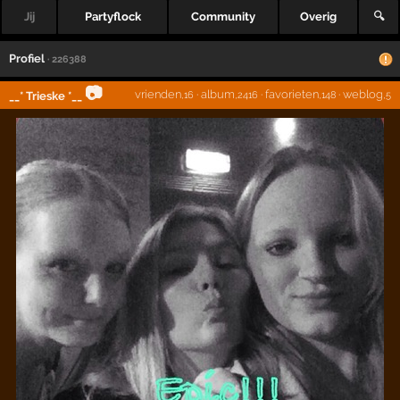
Jij
Partyflock
Community
Overig
🔍
Profiel
· 226388
📷
vrienden
·
album
·
favorieten
·
weblog
__* Trieske *__
,16
,2416
,148
,5