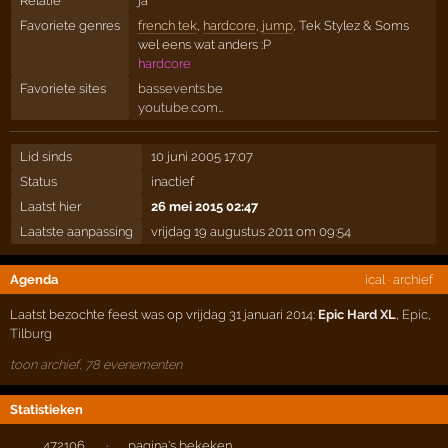
Relatie
ja
Favoriete genres
french tek
,
hardcore
,
jump
, Tek Stylez & Soms
wel eens wat anders :P
hardcore
Favoriete sites
bassevents.be
youtube.com…
Lid sinds
10 juni 2005 17:07
Status
inactief
Laatst hier
26 mei 2015 02:47
Laatste aanpassing
vrijdag 19 augustus 2011 om 09:54
Agenda
ical
·
archief
Laatst bezochte feest was op vrijdag 31 januari 2014:
Epic Hard XL
,
Epic
,
Tilburg
toon archief, 78 evenementen
Statistieken
472106
·
pagina's bekeken