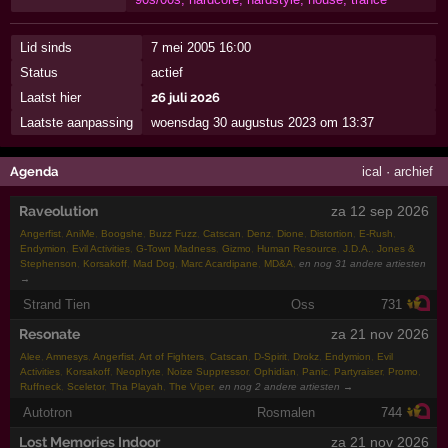
Lid sinds
7 mei 2005 16:00
Status
actief
Laatst hier
26 juli 2026
Laatste aanpassing
woensdag 30 augustus 2023 om 13:37
Agenda
ical
·
archief
Raveolution
za 12 sep 2026
Angerfist
,
AniMe
,
Boogshe
,
Buzz Fuzz
,
Catscan
,
Denz
,
Dione
,
Distortion
,
E-Rush
,
Endymion
,
Evil Activities
,
G-Town Madness
,
Gizmo
,
Human Resource
,
J.D.A.
,
Jones &
Stephenson
,
Korsakoff
,
Mad Dog
,
Marc Acardipane
,
MD&A
,
en nog 31 andere artiesten
→
Strand Tien
Oss
731
Resonate
za 21 nov 2026
Alee
,
Amnesys
,
Angerfist
,
Art of Fighters
,
Catscan
,
D-Spirit
,
Drokz
,
Endymion
,
Evil
Activities
,
Korsakoff
,
Neophyte
,
Noize Suppressor
,
Ophidian
,
Panic
,
Partyraiser
,
Promo
,
Ruffneck
,
Sceletor
,
Tha Playah
,
The Viper
,
en nog 2 andere artiesten →
Autotron
Rosmalen
744
Lost Memories Indoor
za 21 nov 2026