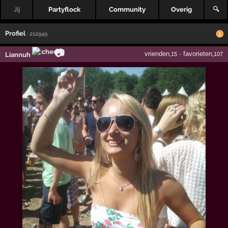
Jij
Partyflock
Community
Overig
🔍
Profiel
· 212949
📷
vrienden
·
favorieten
Liannuh
,15
,107