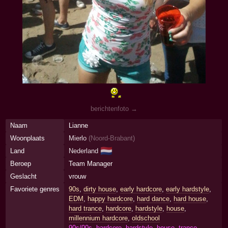
berichtenfoto →
Naam
Lianne
Woonplaats
Mierlo
(
Noord-Brabant
)
🇳🇱
Land
Nederland
Beroep
Team Manager
Geslacht
vrouw
Favoriete genres
90s
,
dirty house
,
early hardcore
,
early hardstyle
,
EDM
,
happy hardcore
,
hard dance
,
hard house
,
hard trance
,
hardcore
,
hardstyle
,
house
,
millennium hardcore
,
oldschool
90s/00s, hardcore, hardstyle, house, trance