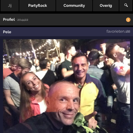
Jij
Partyflock
Community
Overig
🔍
Profiel
· 204422
favorieten
Pele
,188