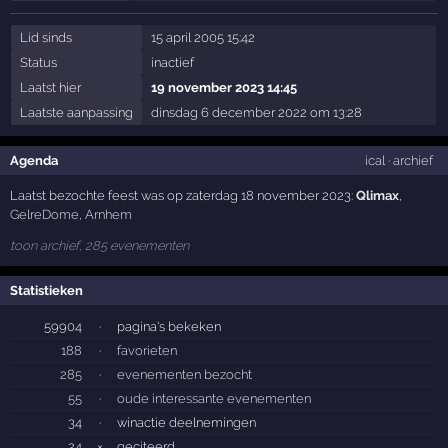
Lid sinds
15 april 2005 15:42
Status
inactief
Laatst hier
19 november 2023 14:45
Laatste aanpassing
dinsdag 6 december 2022 om 13:28
Agenda
ical
·
archief
Laatst bezochte feest was op zaterdag 18 november 2023:
Qlimax
,
GelreDome
,
Arnhem
toon archief, 285 evenementen
Statistieken
59904
·
pagina's bekeken
188
·
favorieten
285
·
evenementen bezocht
55
·
oude interessante evenementen
34
·
winactie deelnemingen
24
×
geciteerd