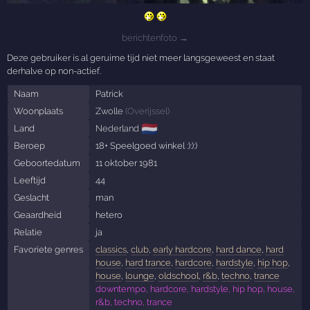
berichtenfoto →
Deze gebruiker is al geruime tijd niet meer langsgeweest en staat
derhalve op non-actief.
Naam
Patrick
Woonplaats
Zwolle
(
Overijssel
)
🇳🇱
Land
Nederland
Beroep
18+ Speelgoed winkel :):):)
Geboortedatum
11 oktober 1981
Leeftijd
44
Geslacht
man
Geaardheid
hetero
Relatie
ja
Favoriete genres
classics
,
club
,
early hardcore
,
hard dance
,
hard
house
,
hard trance
,
hardcore
,
hardstyle
,
hip hop
,
house
,
lounge
,
oldschool
,
r&b
,
techno
,
trance
downtempo, hardcore, hardstyle, hip hop, house,
r&b, techno, trance