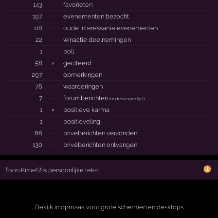
143
·
favorieten
197
·
evenementen bezocht
118
·
oude interessante evenementen
22
·
winactie deelnemingen
1
·
poll
58
×
geciteerd
297
·
opmerkingen
76
·
waarderingen
7
·
forumberichten
(
onderwerpenlijst
)
1
×
positieve karma
1
·
positieveling
86
·
privéberichten verzonden
130
·
privéberichten ontvangen
Toon KnoeSSs persoonlijke tekst
Bekijk in opmaak voor grote schermen en desktops