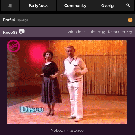
Jij
Partyflock
Community
Overig
🔍
Profiel
· 196231
📷
vrienden
·
album
·
favorieten
KnoeSS
,18
,53
,143
Nobody kills Disco!