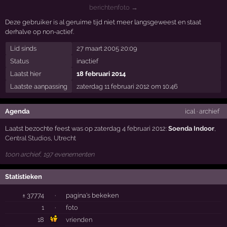
berichtenfoto →
Deze gebruiker is al geruime tijd niet meer langsgeweest en staat
derhalve op non-actief.
Lid sinds
27 maart 2005 20:09
Status
inactief
Laatst hier
18 februari 2014
Laatste aanpassing
zaterdag 11 februari 2012 om 10:46
Agenda
ical
·
archief
Laatst bezochte feest was op zaterdag 4 februari 2012:
Soenda Indoor
,
Central Studios
,
Utrecht
toon archief, 197 evenementen
Statistieken
± 37774
·
pagina's bekeken
1
·
foto
18
vrienden